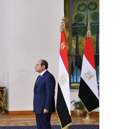
تأشيرة العمرة متعددة الدخول 2026 .. السعودية تمنح المعتمرين عامًا كاملًا و90 يومًا للإقامة “الشروط والخطوات”
حريق مفاجئ يهز مستشفى التأمين الصحي بمد
الأنصاري يقود جولة ميدانية حاسمة بالجيزة .