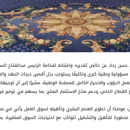
سيد حسن رداد عن خالص تقديره وامتنانه لفخامة الرئيس عبدالفتاح ا
مثل مسؤولية وطنية كبرى وتكليفًا يستوجب بذل أقصى درجات الجهد وا
ى العمل الدؤوب والانحياز الكامل للمصلحة الوطنية، مشيرًا إلى أن توج
ع القطاع الخاص، ودعم مناخ الاستثمار المنتج، بما يسهم في توفير ف
ن، موضحًا أن تطوير العنصر البشري وتأهيله لسوق العمل يأتي في صد
متطورة للتأهيل والتشغيل تتواكب مع احتياجات السوق المتغيرة، بما