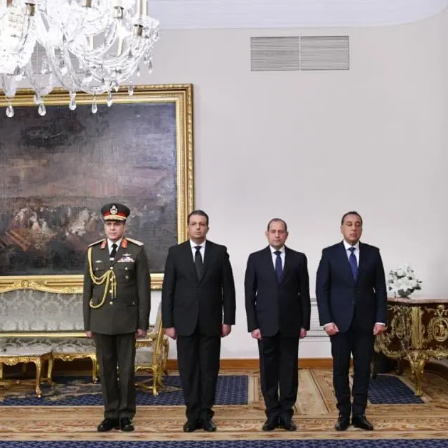
ينة نصر .. والمعاينة تكشف السبب المبدئي والحماية المدنية تمنع امتداد الني
. إزالة فورية لمخالفات البناء والتعديات على الأراضي الزراعية وقرارات عاجلة لرف