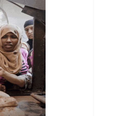
بعد زلزال الفجر .. أول تحرك عاجل من محاف
زلزال خليج السويس يهز القاهرة .. انهيا
بعد زلزال الفجر .. البحوث الفلكية تكشف مف