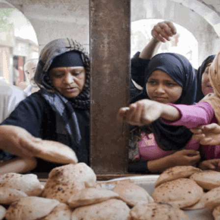
ظ الجيزة ورسالة طمأنة مهمة للمواطنين
ر جزئي لعقار في روض الفرج ولجنة هندسية تكشف حجم الأضرار ومعهد الفلك يوض
اجأة عن الهزات الارتدادية والهلال الأحمر يعلن الطوارئ