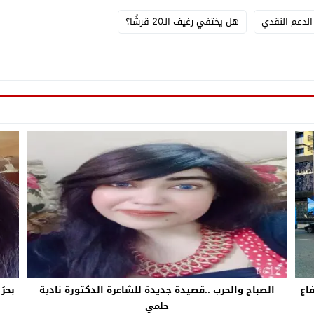
الدعم النقدي
هل يختفي رغيف الـ20 قرشًا؟
فاع
الصباح والحرب ..قصيدة جديدة للشاعرة الدكتورة نادية
بحرُ
حلمي