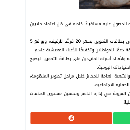
ة الحصول عليه مستقبلاً، خاصة في ظل اعتماد ملايين
وتنتج وزارة التموين والتجارة الداخلية يوميًا ما بين 250 و270 مليون رغيف خبز مدعم، يتم صرفها للمواطنين المقيدين على بطاقات التموين بسعر 20 قرشًا للرغيف، وبواقع 5
 ولأفراد أسرته المقيدين على بطاقة التموين، ليصبح
تياجاته اليومية.
والشعبة العامة للمخابز خلال مراحل تطوير المنظومة،
لحماية الاجتماعية.
ن المرونة في إدارة الدعم وتحسين مستوى الخدمات
ية.