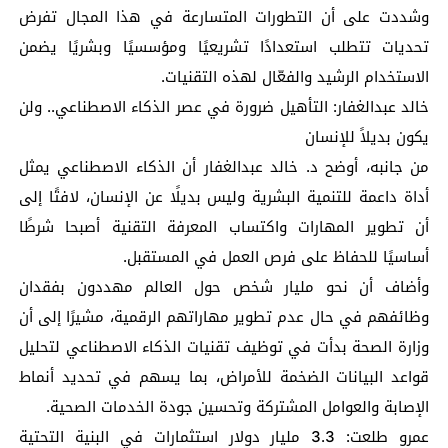
وشددت على أن التطورات المتسارعة في هذا المجال تفرض
تحديات تتطلب استعدادًا تشريعيًا ومؤسسيًا وبشريًا يضمن
الاستخدام الرشيد والفعّال لهذه التقنيات.
خالد عبدالغفار: التأهيل ضرورة في عصر الذكاء الاصطناعي.. ولن
يكون بديلاً للإنسان
من جانبه، أوضح د. خالد عبدالغفار أن الذكاء الاصطناعي يمثل
أداة داعمة للتنمية البشرية وليس بديلًا عن الإنسان، لافتًا إلى
أن تطوير المهارات واكتساب المعرفة التقنية أصبحا شرطًا
أساسيًا للحفاظ على فرص العمل في المستقبل.
وأضاف أن نحو مليار شخص حول العالم مهددون بفقدان
وظائفهم في حال عدم تطوير مهاراتهم الرقمية، مشيرًا إلى أن
وزارة الصحة بدأت في توظيف تقنيات الذكاء الاصطناعي لتحليل
قواعد البيانات الضخمة للأمراض، بما يسهم في تحديد أنماط
الإصابة والعوامل المشتركة وتحسين جودة الخدمات الصحية.
عمرو طلعت: 3.3 مليار دولار استثمارات في البنية التحتية