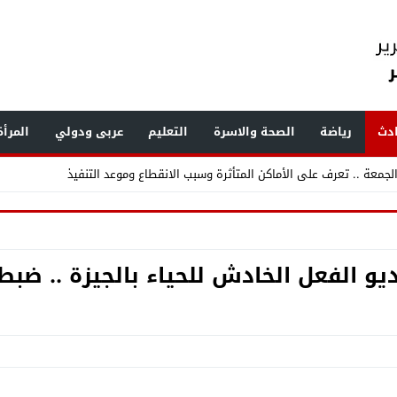
دث
رياضة
الصحة والاسرة
التعليم
عربى ودولي
المرأ
جمعة .. تعرف على الأماكن المتأثرة وسبب الانقطاع وموعد التنفيذ
ديو الفعل الخادش للحياء بالجيزة .. 
زف بشرى لأهالي الحوامدية بافتتاح وحدتي القلب والمناظير
جديد الثقة في رئيس ومعاوني مباحث قسم شرطة الحوامدية ودفع دماء جديدة لد
دم مصطفى نصر مأمورًا لقسم شرطة الحوامدية في حركة تنقلات أمن الجيزة 2026