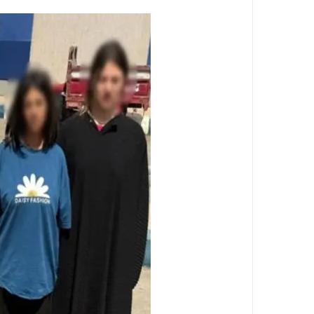
بعد زلزال الفجر .. أول تحرك عاجل من محاف
زلزال خليج السويس يهز القاهرة .. انهيا
بعد زلزال الفجر .. البحوث الفلكية تكشف مف