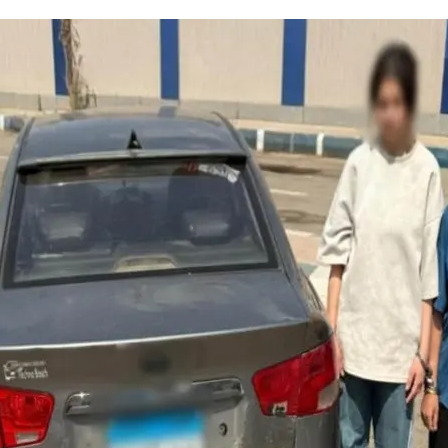
ظ الجيزة ورسالة طمأنة مهمة للمواطنين
ر جزئي لعقار في روض الفرج ولجنة هندسية تكشف حجم الأضرار ومعهد الفلك يوض
اجأة عن الهزات الارتدادية والهلال الأحمر يعلن الطوارئ