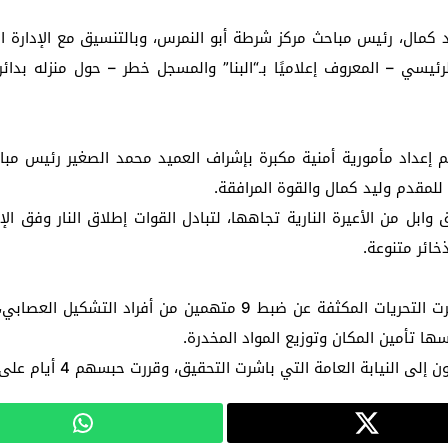
مال، رئيس مباحث مركز شرطة أبو النمرس، وبالتنسيق مع الإدارة العا
رئيسي – المعروف إعلاميًا بـ“البنا” والمسجل خطر – حول منزله بدائرة
 تم إعداد مأمورية أمنية مكبرة بإشراف العميد محمد الصغير رئيس م
للمقدم وليد كمال والقوة المرافقة.
ابل من الأعيرة النارية تجاهها، لتبادل القوات إطلاق النار وفق الإ
خائر متنوعة.
ولم تتوقف التحركات الأمنية عند هذا الحد، حيث أسفرت التحريات المكث
ها تأمين المكان وتوزيع المواد المخدرة.
يابة العامة التي باشرت التحقيق، وقررت حبسهم 4 أيام على ذمة التحقيقات.