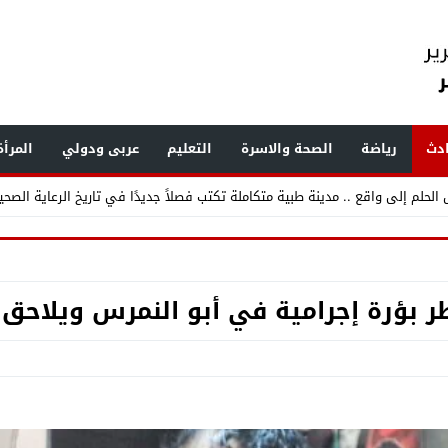
دث
رياضة
الصحة والاسرة
التعليم
عربى ودولي
المرأ
لحلم إلى واقع .. مدينة طبية متكاملة تكتب فصلاً جديدًا في تاريخ الرعاية الصحية
لمستشفى الحوامدية العام .. عندما تتحدث الإنجازات يصدر القرار منصفًا لأصحابها
جمعة .. تعرف على الأماكن المتأثرة وسبب الانقطاع وموعد التنفيذ
ر بؤرة إجرامية في أبو النمرس ويلاحق ا
زف بشرى لأهالي الحوامدية بافتتاح وحدتي القلب والمناظير
جديد الثقة في رئيس ومعاوني مباحث قسم شرطة الحوامدية ودفع دماء جديدة لد