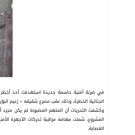
ثقة مستحقة وترقية تليق بالكفاءات .. المق
حركة مباحث الجيزة 2026 .. تغييرات واسعة وتصعيد قيادات شابة وتجديد الثقة في أصحاب الإنجازات
بعد زلزال الفجر .. أول تحرك عاجل من محاف
في ضربة أمنية حاسمة جديدة استهدفت أحد أخطر الت
الجنائية الخطرة، وذلك عقب مصرع شقيقه – زعيم البؤرة
وكشفت التحريات أن المتهم المضبوط لم يكن مجرد أحد
المشروع، شملت مهامه مراقبة تحركات الأجهزة الأمني
العصابة.