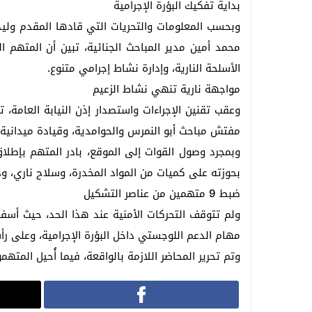
بداية تفكيك البؤرة الإجرامية
وبحسب المعلومات والتحريات التي قادها المقدم وليد ك
محمد أمين مدير المباحث الجنائية، تبين أن المتهم ال
الأسلحة النارية، وإدارة نشاط إجرامي متنوع.
مواجهة نارية تنهي نشاط الزعيم
وعقب تقنين الإجراءات واستصدار إذن النيابة العامة،
مفتش مباحث أبو النمرس والحوامدية، وقيادة ميدانية 
وبمجرد وصول القوات إلى الموقع، بادر المتهم بإطلاق و
بحوزته على كميات من المواد المخدرة، وسلاح ناري، وذ
ضبط 9 متهمين من عناصر التشكيل
مهام الدعم اللوجستي داخل البؤرة الإجرامية، وعلى رأس
وتم تحرير المحاضر اللازمة بالواقعة، فيما أُحيل المتهمون إلى الن