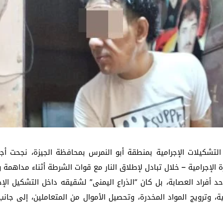
دم مصطفى نصر مأمورًا لقسم شرطة الحوامدية في حركة تنقلات أمن الجيزة 2026
ظ الجيزة ورسالة طمأنة مهمة للمواطنين
شكيلات الإجرامية بمنطقة أبو النمرس بمحافظة الجيزة، نجحت أجهز
 الإجرامية – خلال تبادل لإطلاق النار مع قوات الشرطة أثناء مداهمة 
 أفراد العصابة، بل كان “الذراع اليمنى” لشقيقه داخل التشكيل ال
ة، وترويج المواد المخدرة، وتحصيل الأموال من المتعاملين، إلى جان