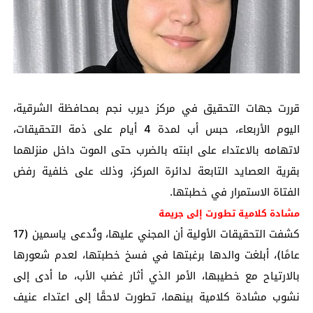
قررت جهات التحقيق في مركز ديرب نجم بمحافظة الشرقية،
اليوم الأربعاء، حبس أب لمدة 4 أيام على ذمة التحقيقات،
لاتهامه بالاعتداء على ابنته بالضرب حتى الموت داخل منزلهما
بقرية العصايد التابعة لدائرة المركز، وذلك على خلفية رفض
الفتاة الاستمرار في خطبتها.
مشادة كلامية تطورت إلى جريمة
كشفت التحقيقات الأولية أن المجني عليها، وتُدعى ياسمين (17
عامًا)، أبلغت والدها برغبتها في فسخ خطبتها، لعدم شعورها
بالارتياح مع خطيبها، الأمر الذي أثار غضب الأب، ما أدى إلى
نشوب مشادة كلامية بينهما، تطورت لاحقًا إلى اعتداء عنيف