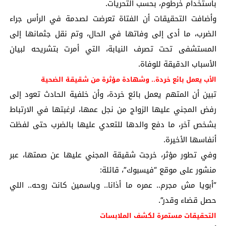
باستخدام خرطوم، بحسب التحريات.
وأضافت التحقيقات أن الفتاة تعرضت لصدمة في الرأس جراء
الضرب، ما أدى إلى وفاتها في الحال، وتم نقل جثمانها إلى
المستشفى تحت تصرف النيابة، التي أمرت بتشريحه لبيان
الأسباب الدقيقة للوفاة.
الأب يعمل بائع خردة.. وشهادة مؤثرة من شقيقة الضحية
تبين أن المتهم يعمل بائع خردة، وأن خلفية الحادث تعود إلى
رفض المجني عليها الزواج من نجل عمها، لرغبتها في الارتباط
بشخص آخر، ما دفع والدها للتعدي عليها بالضرب حتى لفظت
أنفاسها الأخيرة.
وفي تطور مؤثر، خرجت شقيقة المجني عليها عن صمتها، عبر
منشور على موقع “فيسبوك”، قائلة:
“أبويا مش مجرم.. عمره ما أذانا.. وياسمين كانت روحه.. اللي
حصل قضاء وقدر”.
التحقيقات مستمرة لكشف الملابسات