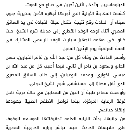
الدبلوماسيين، وتُدخل اثنين آخرين في صراع مع الموت.
كشفت المعاينة الأولية التي أجرتها أجهزة الأمن بمديرية جنوب
سيناء أن الحادث وقع نتيجة اختلال عجلة القيادة في يد السائق
المصري أثناء توجه الوفد القطري إلى مدينة شرم الشيخ، حيث
كانوا في مهمة لتجهيز سيارات الوفد الرسمي المشارك في
القمة المرتقبة يوم الإثنين المقبل.
وأسفر الحادث عن وفاة كل من: عبد الله بن غانم الخيارين، حسن
الجابر، وسعود بن ثامر آل ثاني، فيما أُصيب كل من عبد الله بن
عيسى الكواري، ومحمد البوعينين، إلى جانب السائق المصري
الذي نُقل مصابًا إلى مستشفى شرم الشيخ الدولي.
وأوضحت مصادر طبية أن اثنين من المصابين في حالة حرجة داخل
غرفة الرعاية المركزة، بينما تواصل الأطقم الطبية جهودها
لإنقاذ حياتهم.
من جانبها، بدأت النيابة العامة تحقيقاتها الموسعة للوقوف
على ملابسات الحادث، فيما تباشر وزارة الخارجية المصرية