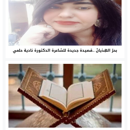
بحرُ الهِذيانْ ..قصيدة جديدة للشاعرة الدكتورة نادية حلمي