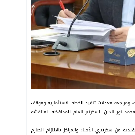
ة، ومراجعة معدلات تنفيذ الخطة الاستثمارية وموقف
حمد نور الدين السكرتير العام للمحافظة، لمناقشة
لخطة الاستثمارية للعام المالي 2025/2026، موجّهًا القيادات التنفيذية من سكرتيري الأحياء والمراكز بالالتزام الصارم