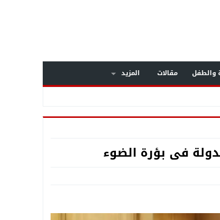
ة والطفل
مقالات
المزيد
عم المنظومة الأمنيةة متجددة
لدولة فى بؤرة الضوء
ح السبب