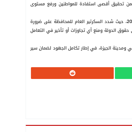
ا يضمن تحقيق أقصى استفادة للمواطنين ورفع مستوى
كما ناقش الاجتماع الموقف التنفيذي لملفات تقنين أوضاع أراضي أملاك الدولة وفقًا لأحكام القانون رقم 144 لسنة 2017، حيث شدد السكرتير العام للمحافظة على ضرورة
ى حقوق الدولة ومنع أي تجاوزات أو تأخير في التعامل
ي ومدينة الجيزة، في إطار تكامل الجهود لضمان سير