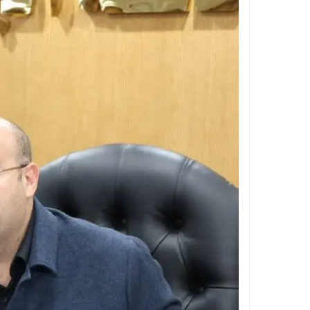
تأشيرة العمرة متعددة الدخول 2026 .. السعودية تمنح المعتمرين عامًا كاملًا و90 يومًا للإقامة “الشروط والخطوات”
حريق مفاجئ يهز مستشفى التأمين الصحي بمد
الأنصاري يقود جولة ميدانية حاسمة بالجيزة .