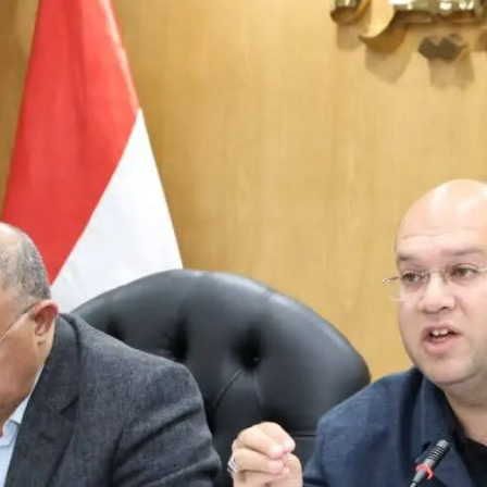
ينة نصر .. والمعاينة تكشف السبب المبدئي والحماية المدنية تمنع امتداد الني
. إزالة فورية لمخالفات البناء والتعديات على الأراضي الزراعية وقرارات عاجلة لرف