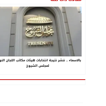
بالاسماء .. ننشر نتيجة انتخابات هيئات مكاتب اللجان النو
لمجلس الشيوخ