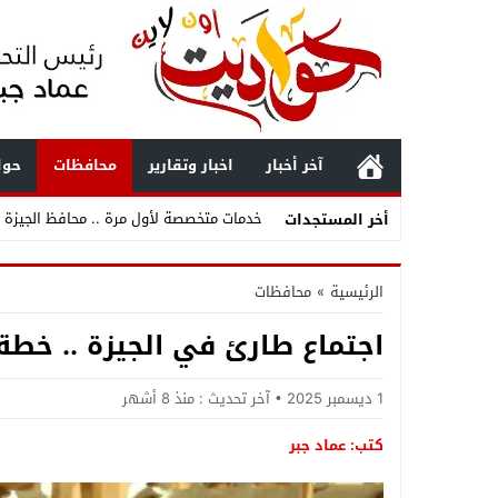
آخر أخبار
اخبار وتقارير
محافظات
حوا
خدمات متخصصة لأول مرة .. محافظ الجيزة ي
أخر المستجدات
ثقة متجددة واستكمال لمسيرة العطاء .. ت
الرئيسية
»
محافظات
ثقة مستحقة وترقية تليق بالكفاءات .. المق
اجتماع طارئ في الجيزة .. خطة 
حركة مباحث الجيزة 2026 .. تغييرات واسعة وتصعيد قيادات شابة وتجديد الثقة في أصحاب الإنجازات
بعد زلزال الفجر .. أول تحرك عاجل من محاف
1 ديسمبر 2025
آخر تحديث :
منذ 8 أشهر
زلزال خليج السويس يهز القاهرة .. انهيا
كتب: عماد جبر
بعد زلزال الفجر .. البحوث الفلكية تكشف مف