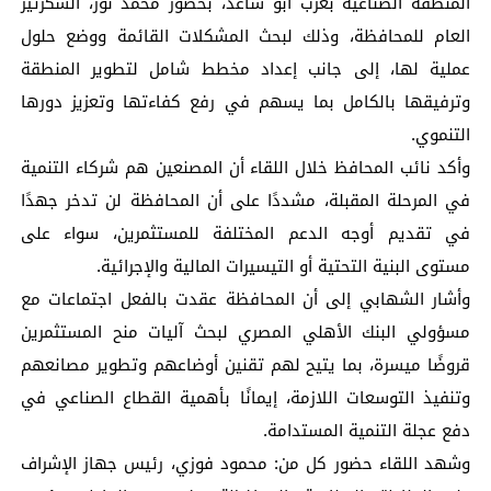
المنطقة الصناعية بعرب أبو ساعد، بحضور محمد نور، السكرتير
العام للمحافظة، وذلك لبحث المشكلات القائمة ووضع حلول
عملية لها، إلى جانب إعداد مخطط شامل لتطوير المنطقة
وترفيقها بالكامل بما يسهم في رفع كفاءتها وتعزيز دورها
التنموي.
وأكد نائب المحافظ خلال اللقاء أن المصنعين هم شركاء التنمية
في المرحلة المقبلة، مشددًا على أن المحافظة لن تدخر جهدًا
في تقديم أوجه الدعم المختلفة للمستثمرين، سواء على
مستوى البنية التحتية أو التيسيرات المالية والإجرائية.
وأشار الشهابي إلى أن المحافظة عقدت بالفعل اجتماعات مع
مسؤولي البنك الأهلي المصري لبحث آليات منح المستثمرين
قروضًا ميسرة، بما يتيح لهم تقنين أوضاعهم وتطوير مصانعهم
وتنفيذ التوسعات اللازمة، إيمانًا بأهمية القطاع الصناعي في
دفع عجلة التنمية المستدامة.
وشهد اللقاء حضور كل من: محمود فوزي، رئيس جهاز الإشراف