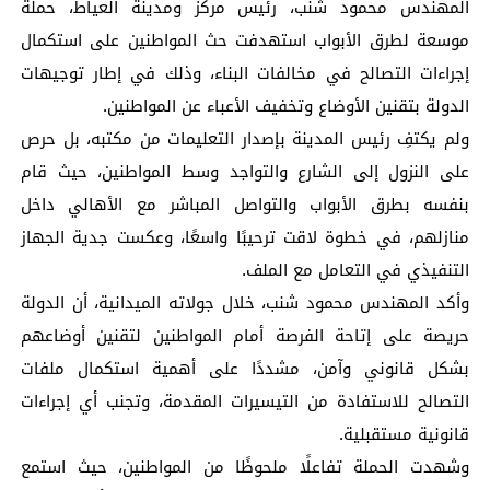
المهندس محمود شنب، رئيس مركز ومدينة العياط، حملة
موسعة لطرق الأبواب استهدفت حث المواطنين على استكمال
إجراءات التصالح في مخالفات البناء، وذلك في إطار توجيهات
الدولة بتقنين الأوضاع وتخفيف الأعباء عن المواطنين.
ولم يكتفِ رئيس المدينة بإصدار التعليمات من مكتبه، بل حرص
على النزول إلى الشارع والتواجد وسط المواطنين، حيث قام
بنفسه بطرق الأبواب والتواصل المباشر مع الأهالي داخل
منازلهم، في خطوة لاقت ترحيبًا واسعًا، وعكست جدية الجهاز
التنفيذي في التعامل مع الملف.
وأكد المهندس محمود شنب، خلال جولاته الميدانية، أن الدولة
حريصة على إتاحة الفرصة أمام المواطنين لتقنين أوضاعهم
بشكل قانوني وآمن، مشددًا على أهمية استكمال ملفات
التصالح للاستفادة من التيسيرات المقدمة، وتجنب أي إجراءات
قانونية مستقبلية.
وشهدت الحملة تفاعلًا ملحوظًا من المواطنين، حيث استمع