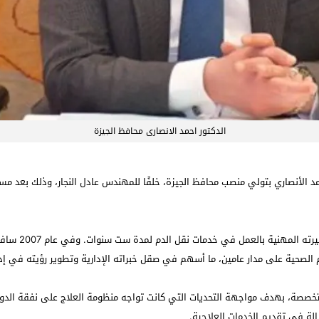
الدكتور احمد الانصارى محافظ الجيزة
لجديدة لعام 2026 تكليف الدكتور أحمد الأنصاري بتولي منصب محافظ الجيزة، خلفًا للمهندس عادل النجا
تخرج الدكتور أ
الصحية على مدار عامين، ما أسهم في صقل خبراته الإدارية وتطوير رؤيته في إد
الطبية المتخصصة، بهدف مواجهة التحديات التي كانت تواجه منظومة العلاج على نفقة 
الة في تقديم الخدمات العلاجية.