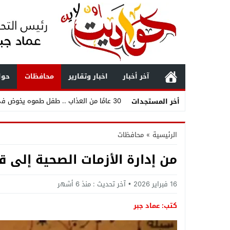
آخر أخبار
اخبار وتقارير
محافظات
حوا
30 عامًا من العذاب .. طفل طموه يخوض في مياه الصرف.. فمن ينقذ الأهالي قبل أن تتحول المأساة إلى كارثة؟
أخر المستجدات
حملة حاسمة في الجيزة .. الأنصاري يداهم بؤ
الرئيسية
»
محافظات
محمد صلاح يعيد رسم خريطة الدوري التركي 
من إدارة الأزمات الصحية إلى ق
«مفاجآت تنسيق المرحلة الثانية 2026 أدبي».. قائمة الكليات والمعاهد المتاحة لطلاب الثانوية العامة وأبرز فرص القبول
3070 فرصة عمل بمرتبات تصل لـ9500 جنيه .. وزارة العمل تعلن وظائف جديدة بمجموعة طلعت مصطفى وتكشف طريقة التقديم
16 فبراير 2026
آخر تحديث :
منذ 6 أشهر
كتب: عماد جبر
الدولة