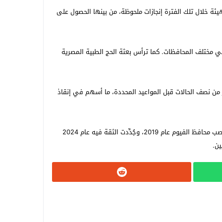
ة خلال تلك الفترة إنجازات ملحوظة، من بينها الحصول على
سعاف في مختلف المحافظات. كما ترأس بعثة الحج الطبية المصرية
 من نصف الحالات قبل المواعيد المحددة، ما أسهم في إنقاذ
وفي أغسطس 2018، عُيّن محافظًا لـ سوهاج، حيث شهدت المحافظة خلال فترة ولايته تنفيذ عدد من المشروعات التنموية والخدمية. ثم تولّى منصب محافظ الفيوم عام 2019، وجُدِّدت الثقة فيه عام 2024