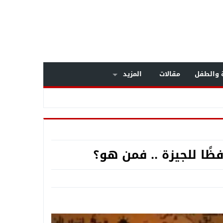
ة والطفل
مقالات
المزيد
ظًا للجيزة .. فمن هو؟
داخل مستشفى بولاق الدكرور العام .. معركة الوعي تنتصر على «التصلب المتعدد» .. خبراء المخ والأعصاب يكشفون أسرار مرض يصيب الشباب .. وبشرى سارة لمرضى الـMS بالعلاج على نفقة