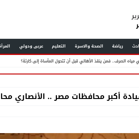
دث
رياضة
الصحة والاسرة
التعليم
عربى ودولي
المرأ
ر القمامة ومخازن الخردة ويرصد مخالفات بناء وإشغالات بالهرم والعمرانية
.. «الفرعون» يضع طرابزون سبور تحت أنظار العالم
يادة أكبر محافظات مصر .. الأنصاري محاف