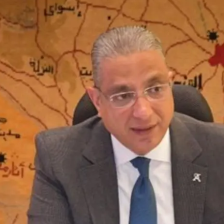
لحلم إلى واقع .. مدينة طبية متكاملة تكتب فصلاً جديدًا في تاريخ الرعاية الصحية
لمستشفى الحوامدية العام .. عندما تتحدث الإنجازات يصدر القرار منصفًا لأصحابها
جمعة .. تعرف على الأماكن المتأثرة وسبب الانقطاع وموعد التنفيذ