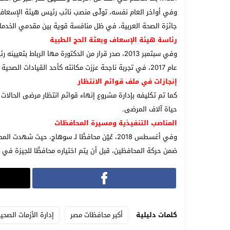
وفي أواخر العام نفسه، تولّى منصب نائب رئيس هيئة الإسعاف 
جائزة الصحة العربية، في ظل منافسة قوية بين مقدمي الخدمات
رئاسة هيئة الإسعاف وبعثة الحج الطبية
وفي سبتمبر 2013، صدر قرار من الدكتورة مها ال
عام 2017، في تجربة ناجحة عززت مكانته كأحد القيادات الصحية البارزة.
إنجازات في ملف قوائم الانتظار
كما تم تكليفه بإدارة مشروع إنهاء قوائم انتظار مرضى الحالات
حياة آلاف المرضى.
المناصب التنفيذية ومسيرة المحافظات
ضمن حركة المحافظين، قبل أن يتم اختياره محافظًا للجيزة في الحركة الجديدة لعام 2026، استمرارًا لمسيرته ف
كلمات دليلية
أكبر محافظات مصر
إدارة الأزمات الصحي