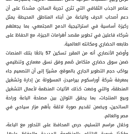
عناصر الجذب الثقافي التي تثري تجربة السائح، مشددًا على أن
دعم أصحاب الحرف والباعة من أبناء المناطق المحيطة يمثل
ركيزة أساسية في استراتيجية الدمج المجتمعي، بما يجعلهم
شركاء فاعلين في تطوير مقصد أهرامات الجيزة، مع الحفاظ على
طابعه الحضاري ومكانته العالمية.
وأوضح الأنصاري أنه من المقرر تسكين 57 بائعًا بتلك المنصات
ضمن سوق حضاري متكامل صُمم وفق نسق معماري وتنظيمي
يواكب حجم التطوير الجاري بالموقع، مشيرًا إلى أن التصميم جاء
بمعرفة شركة أوراسكوم بيراميدز، المسؤولة عن إدارة وتشغيل
المنطقة، والتي وضعت كذلك الآليات المنظمة لأعمال التشغيل
وبيع المنتجات، بما يحقق التوازن بين مصلحة الباعة وراحة
السائحين، ويضمن تقديم صورة لائقة بأهم مزار سياحي في
مصر والعالم.
وخلال مراسم التسليم، حرص المحافظ على التحاور مع الباعة،
مؤكدًا ضرورة الالتزام بالمنظومة الجديدة والحفاظ عليها،