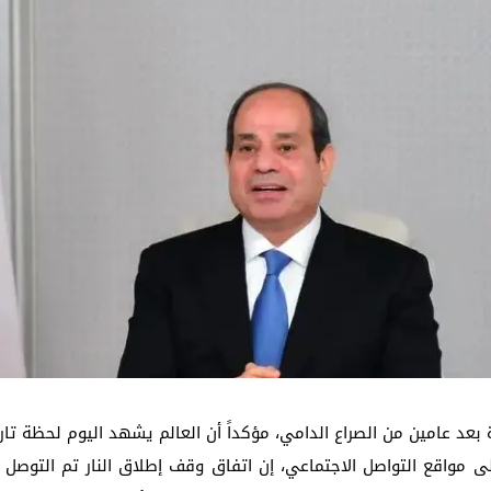
ظ الجيزة ورسالة طمأنة مهمة للمواطنين
ر جزئي لعقار في روض الفرج ولجنة هندسية تكشف حجم الأضرار ومعهد الفلك يوض
اجأة عن الهزات الارتدادية والهلال الأحمر يعلن الطوارئ
بعد عامين من الصراع الدامي، مؤكداً أن العالم يشهد اليوم لحظة تار
ى مواقع التواصل الاجتماعي، إن اتفاق وقف إطلاق النار تم التوصل 