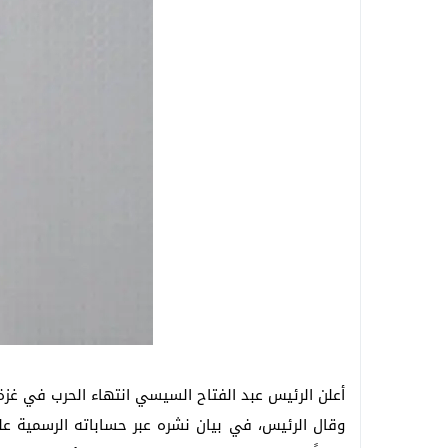
بعد زلزال الفجر .. أول تحرك عاجل من محاف
زلزال خليج السويس يهز القاهرة .. انهيا
بعد زلزال الفجر .. البحوث الفلكية تكشف مف
أعلن الرئيس عبد الفتاح السيسي انتهاء الحرب في غزة 
وقال الرئيس، في بيان نشره عبر حساباته الرسمية عل