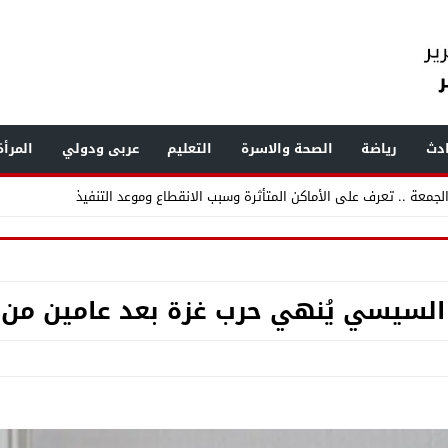
دث
رياضة
الصحة والاسرة
التعليم
عربى ودولي
المرأ
جمعة .. تعرف على الأماكن المتأثرة وسبب الانقطاع وموعد التنفيذ
. السيسي يُنهي حرب غزة بعد عامين من ا
زف بشرى لأهالي الحوامدية بافتتاح وحدتي القلب والمناظير
جديد الثقة في رئيس ومعاوني مباحث قسم شرطة الحوامدية ودفع دماء جديدة لد
دم مصطفى نصر مأمورًا لقسم شرطة الحوامدية في حركة تنقلات أمن الجيزة 2026