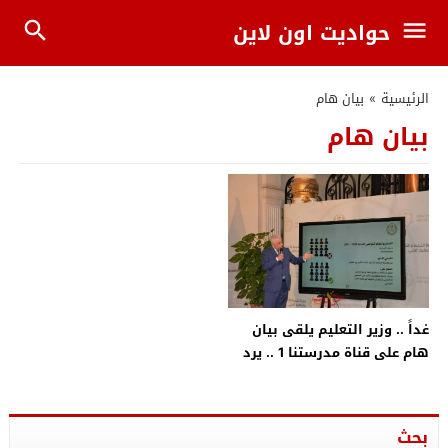
حواديت اون لاين
الرئيسية
»
بيان هام
بيان هام
غداً .. وزير التعليم يلقى بيان
هام على قناة مدرستنا 1 .. يرد
على تساؤلات استكمال الدراسة
ومواعيد الامتحانات
بحث