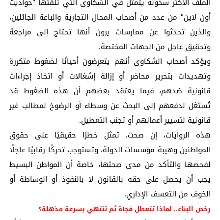
الملف الأكثر سخونة يتمثل في الشكاوى التي تلقتها “حواديت
أون لاين” من عدد من أصحاب المحال التجارية والباعة الجائلين،
والذين تحدثوا عن ممارسات يرون أنها تحتاج إلى مراجعة
وتحقيق عاجل من الجهات المختصة.
ويؤكد أصحاب الشكاوى أنهم يتعرضون أحيانًا لضغوط متكررة
وتهديدات بتحرير محاضر أو إزالة إشغالات أو اتخاذ إجراءات
قانونية ضدهم، فيما يعتقد بعضهم أن هذه الضغوط قد
تُستغل لدفعهم إلى البحث عن وسطاء أو الرضوخ لمطالب غير
قانونية لتسيير أعمالهم أو تجنب التعطيل.
هذه الروايات، إن صحت، تمثل خطرًا حقيقيًا على حقوق
المواطنين وهيبة مؤسسات الدولة، وتستوجب تحركًا رقابيًا عاجلًا
لفحصها والتأكد من مدى صحتها، خاصة أن المواطن البسيط
يجب أن يحصل على حقه بالقانون لا بالنفوذ أو الوساطة أو
الخوف من التعسف الإداري.
رخص البناء.. لماذا تتعطل فجأة ثم تنتهي بسرعة مذهلة؟