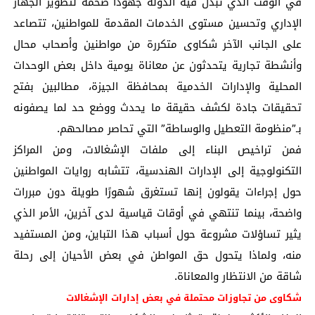
في الوقت الذي تبذل فيه الدولة جهودًا ضخمة لتطوير الجهاز
الإداري وتحسين مستوى الخدمات المقدمة للمواطنين، تتصاعد
على الجانب الآخر شكاوى متكررة من مواطنين وأصحاب محال
وأنشطة تجارية يتحدثون عن معاناة يومية داخل بعض الوحدات
المحلية والإدارات الخدمية بمحافظة الجيزة، مطالبين بفتح
تحقيقات جادة لكشف حقيقة ما يحدث ووضع حد لما يصفونه
بـ”منظومة التعطيل والوساطة” التي تحاصر مصالحهم.
فمن تراخيص البناء إلى ملفات الإشغالات، ومن المراكز
التكنولوجية إلى الإدارات الهندسية، تتشابه روايات المواطنين
حول إجراءات يقولون إنها تستغرق شهورًا طويلة دون مبررات
واضحة، بينما تنتهي في أوقات قياسية لدى آخرين، الأمر الذي
يثير تساؤلات مشروعة حول أسباب هذا التباين، ومن المستفيد
منه، ولماذا يتحول حق المواطن في بعض الأحيان إلى رحلة
شاقة من الانتظار والمعاناة.
شكاوى من تجاوزات محتملة في بعض إدارات الإشغالات