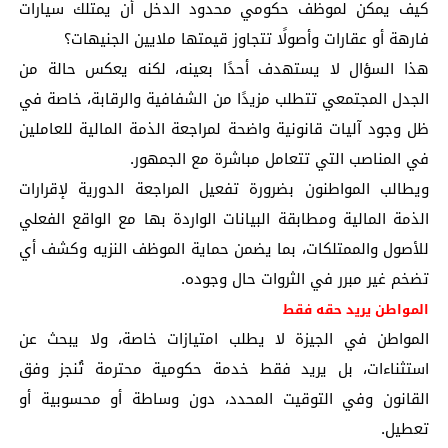
كيف يمكن لموظف حكومي محدود الدخل أن يمتلك سيارات
فارهة أو عقارات وأصولًا تتجاوز قيمتها ملايين الجنيهات؟
هذا السؤال لا يستهدف أحدًا بعينه، لكنه يعكس حالة من
الجدل المجتمعي تتطلب مزيدًا من الشفافية والرقابة، خاصة في
ظل وجود آليات قانونية واضحة لمراجعة الذمة المالية للعاملين
في المناصب التي تتعامل مباشرة مع الجمهور.
ويطالب المواطنون بضرورة تفعيل المراجعة الدورية لإقرارات
الذمة المالية ومطابقة البيانات الواردة بها مع الواقع الفعلي
للأصول والممتلكات، بما يضمن حماية الموظف النزيه وكشف أي
تضخم غير مبرر في الثروات حال وجوده.
المواطن يريد حقه فقط
المواطن في الجيزة لا يطلب امتيازات خاصة، ولا يبحث عن
استثناءات، بل يريد فقط خدمة حكومية محترمة تُنجز وفق
القانون وفي التوقيت المحدد، دون وساطة أو محسوبية أو
تعطيل.