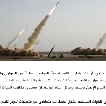
ينة نصر .. والمعاينة تكشف السبب المبدئي والحماية المدنية تمنع امتداد الني
. إزالة فورية لمخالفات البناء والتعديات على الأراضي الزراعية وقرارات عاجلة لرف
 طلائي، أن الاحتياطيات الاستراتيجية للقوات المسلحة من الصواريخ وا
ستمرار الجاهزية لتنفيذ العمليات الهجومية والدفاعية عند الحاجة.
م الإثنين ونقلته وسائل إعلام إيرانية، إن مستوى جاهزية القوات ال
 للقوات المسلحة بشكل نشط، بما يتماشى مع متطلبات تعزيز القدرات ا