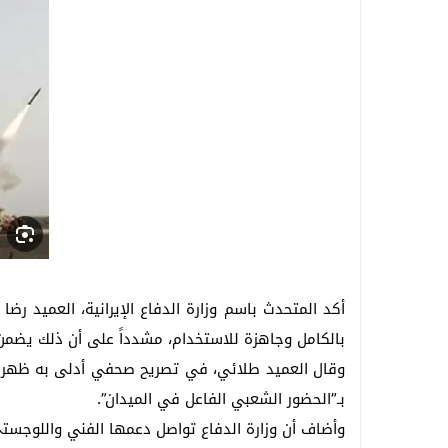
تأشيرة العمرة متعددة الدخول 2026 .. السعودية تمنح المعتمرين عامًا كاملًا و90 يومًا للإقامة “الشروط والخطوات”
حريق مفاجئ يهز مستشفى التأمين الصحي بمد
الأنصاري يقود جولة ميدانية حاسمة بالجيزة .
أكد المتحدث باسم وزارة الدفاع الإيرانية، العميد رضا
بالكامل وجاهزة للاستخدام، مشدداً على أن ذلك يضمن ا
وقال العميد طلائي، في تصريح صحفي أدلى به ظهر اليو
بـ”الحضور الشعبي الفاعل في الميدان”.
وأضاف أن وزارة الدفاع تواصل دعمها الفني واللوجستي