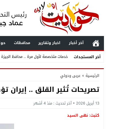
آخر أخبار
اخبار وتقارير
محافظات
حوا
خدمات متخصصة لأول مرة .. محافظ الجيزة ي
أخر المستجدات
ثقة متجددة واستكمال لمسيرة العطاء .. ت
الرئيسية
»
عربى ودولي
ثقة مستحقة وترقية تليق بالكفاءات .. المق
تصريحات تُثير القلق .. إيران 
حركة مباحث الجيزة 2026 .. تغييرات واسعة وتصعيد قيادات شابة وتجديد الثقة في أصحاب الإنجازات
بعد زلزال الفجر .. أول تحرك عاجل من محاف
13 أبريل 2026
آخر تحديث :
منذ 4 أشهر
زلزال خليج السويس يهز القاهرة .. انهيا
كتبت: نهى السيد
بعد زلزال الفجر .. البحوث الفلكية تكشف مف