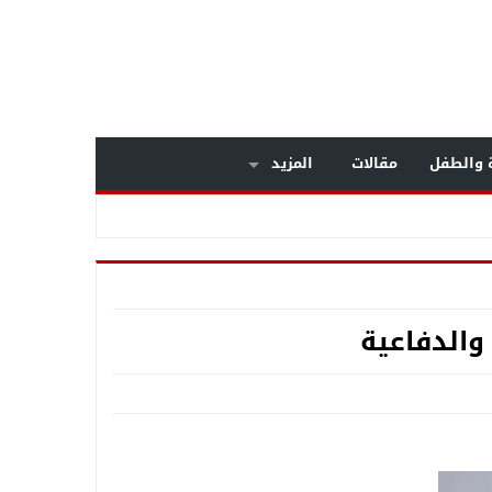
ة والطفل
مقالات
المزيد
عم المنظومة الأمنيةة متجددة
والدفاعية
ح السبب