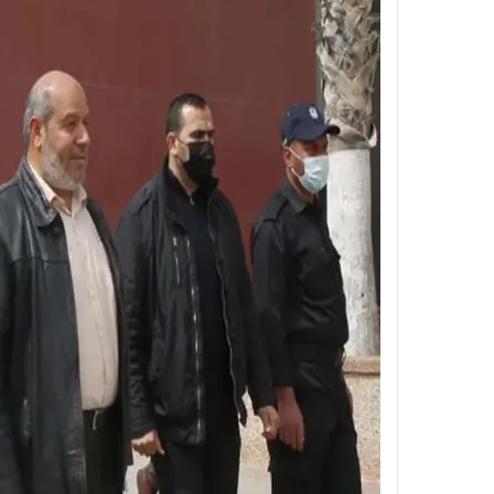
مستشفى بولاق الدكرور العام .. حين يتحول ا
تجديد الثقة في الدكتور فرج البلاصي مديرًا 
قطع المياه عن مناطق واسعة بالهرم فجر ال
غلق شارع 26 يوليو بالجيزة لمدة أسبوعين بسبب المونوريل .. المواعيد والتحويلات المرورية الكاملة