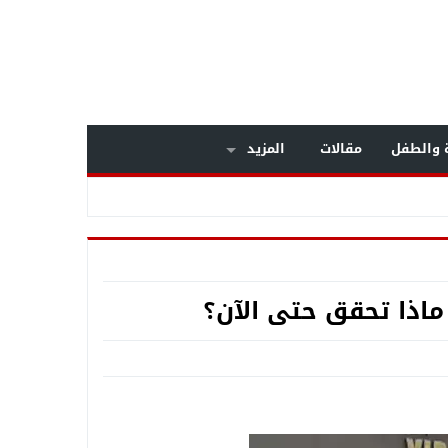
ة والطفل
مقالات
المزيد
ماذا تحقق حتى الآن؟
داخل مستشفى بولاق الدكرور العام .. معركة الوعي تنتصر على «التصلب المتعدد» .. خبراء المخ والأعصاب يكشفون أسرار مرض يصيب الشباب .. وبشرى سارة لمرضى الـMS بالعلاج على نفقة