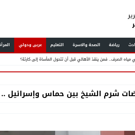
دث
رياضة
الصحة والاسرة
التعليم
عربى ودولي
المرأ
ر القمامة ومخازن الخردة ويرصد مخالفات بناء وإشغالات بالهرم والعمرانية
.. «الفرعون» يضع طرابزون سبور تحت أنظار العالم
ضات شرم الشيخ بين حماس وإسرائيل .. 