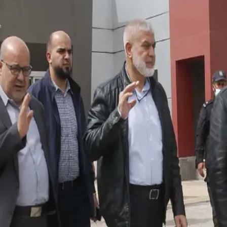
لحلم إلى واقع .. مدينة طبية متكاملة تكتب فصلاً جديدًا في تاريخ الرعاية الصحية
لمستشفى الحوامدية العام .. عندما تتحدث الإنجازات يصدر القرار منصفًا لأصحابها
جمعة .. تعرف على الأماكن المتأثرة وسبب الانقطاع وموعد التنفيذ