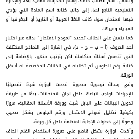
وتشمل: اسم الطالب كاملًا، واسم المدرسة المقيد بها، والإدارة
التعليمية التابع لها، إلى جانب كتابة اسم المادة التي يؤدي
فيها الامتحان سواء كانت اللغة العربية أو التاريخ أو الجغرافيا أو
الفيزياء وغيرها.
كما يتعين على الطالب تحديد “نموذج الامتحان” بدقة عبر اختيار
أحد الحروف (أ – ب – ج – د)، في إشارة إلى النماذج المختلفة
التي تتضمن أسئلة متكافئة لكن بترتيب متغير، بالإضافة إلى
كتابة رقم الجلوس ثم تظليله في الخانات المخصصة له أسفل
الورقة.
وفي رسالة توعوية مصورة، قدمت الوزارة شرحًا تفصيليًا
للإجراءات الواجب اتباعها داخل لجان الامتحانات، بدءًا من طريقة
تدوين البيانات على البابل شيت وورقة الأسئلة المقالية، مرورًا
بكيفية تظليل نموذج الامتحان ورقم الجلوس بشكل صحيح،
وصولًا إلى خطوات الإجابة المنظمة داخل كل ورقة.
وأكدت الوزارة بشكل قاطع على ضرورة استخدام القلم الجاف