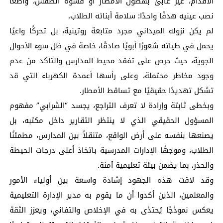
الأقدام، غير عابئ بهطول الأمطار أو قسوة الطقس، واضعًا
نصب عينيه هدفًا واحدًا: سلامة أبنائه الطلاب.
لم يكن نزوله الميداني مجرد متابعة روتينية، بل تحركًا واعيًا
يحمل في طياته شعورًا أبويًا صادقًا، خاصة في ظل سوء الأحوال
الجوية، حيث حرص على تفقد محيط المدارس والتأكد من عدم
وجود مخاطر محتملة، وعلى رأسها أعمدة الكهرباء التي قد
تشكل تهديدًا حقيقيًا مع تساقط الأمطار.
وبخطى ثابتة وإرادة لا تعرف التراجع، يجسد “الشرابي” مفهوم
المسؤول الحقيقي الذي لا ينتظر التقارير داخل مكتبه، بل
يصنعها بنفسه على أرض الواقع، متنقلاً بين المدارس، مطمئنًا
الطلاب، وموجهًا الإدارات المدرسية باتخاذ أعلى درجات الحيطة
والحذر، بما يضمن بيئة تعليمية آمنة.
وقد لاقت هذه الجهود إشادة واسعة بين أولياء الأمور
والمعلمين، الذين أكدوا أن ما يقوم به مدير الإدارة التعليمية
يعكس نموذجًا يُحتذى به في الإخلاص والتفاني، ويعزز الثقة