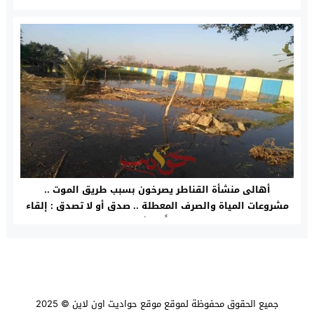
أهالى منشأة القناطر يصرخون بسبب طريق الموت ..
مشروعات المياة والصرف المعطلة .. صدق أو لا تصدق : إلقاء
25 الف متر صرف صحى يومياً مباشرة على النيل .. مـتى ينــظــر
المــسئولون لقــرى شـمال الجــيــزة المظــلومة وهـل ينتظرون
كارثة حتى يتحركوا ؟
جميع الحقوق محفوظة لموقع
موقع حواديت اون لاين
© 2025