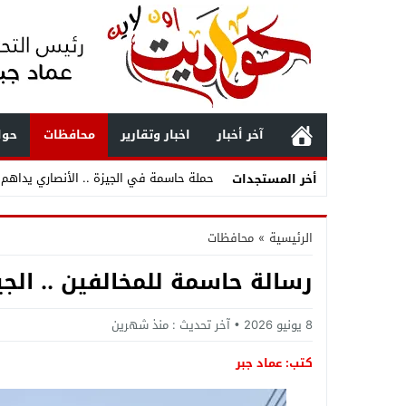
آخر أخبار
اخبار وتقارير
محافظات
حوا
حملة حاسمة في الجيزة .. الأنصاري يداهم بؤ
أخر المستجدات
محمد صلاح يعيد رسم خريطة الدوري التركي 
الرئيسية
»
محافظات
«مفاجآت تنسيق المرحلة الثانية 2026 أدبي».. قائمة الكليات والمعاهد المتاحة لطلاب الثانوية العامة وأبرز فرص القبول
رسالة حاسمة للمخالفين .. ال
3070 فرصة عمل بمرتبات تصل لـ9500 جنيه .. وزارة العمل تعلن وظائف جديدة بمجموعة طلعت مصطفى وتكشف طريقة التقديم
8 يونيو 2026
آخر تحديث :
منذ شهرين
الدولة
كتب: عماد جبر
مستشفى بولاق الدكرور العام .. حين يتحول ا