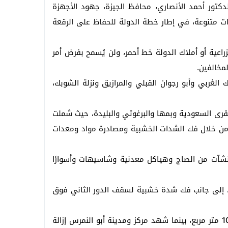
لدكتور أحمد الأنصاري، محافظ الجيزة، جهود الأجهزة
مدن والأحياء، أسفرت عن إزالة أكثر من 20 حالة بناء مخالف وتعديات متنوعة، في إطار خطة الدولة للحفاظ على الرقعة
اعية أو أملاك الدولة خط أحمر، ولن يُسمح بفرض أمر
لمخالفين.
راعية بقرى أبو صير والشوبك الغربي وأبو رجوان القبلي والمرازيق ونزلة الشوبك،
 بقرى السعودية وبمها والبرغوتي والبليدة، حيث شملت
ة من خلال فك الشدات الخشبية ومصادرة مواد ومعدات
 تضمنت غرفًا ومنشآت من الصاج وهياكل معدنية وشاسيهات وأسوارًا
لف، إلى جانب فك شدة خشبية لسقف الدور الثاني فوق
وامتدت الحملات إلى مدينة الحوامدية، حيث جرى إزالة شدة خشبية مخالفة بالدور الأول بعد الأرضي على مساحة تقارب 100 متر مربع، بينما شهد مركز ومدينة أبو النمرس إزالة