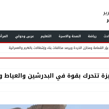
دث
رياضة
الصحة والاسرة
التعليم
عربى ودولي
المرأ
ر القمامة ومخازن الخردة ويرصد مخالفات بناء وإشغالات بالهرم والعمرانية
.. «الفرعون» يضع طرابزون سبور تحت أنظار العالم
جيزة تتحرك بقوة في البدرشين والعياط
لحلم إلى واقع .. مدينة طبية متكاملة تكتب فصلاً جديدًا في تاريخ الرعاية الصحية