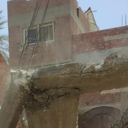
لمستشفى الحوامدية العام .. عندما تتحدث الإنجازات يصدر القرار منصفًا لأصحابها
جمعة .. تعرف على الأماكن المتأثرة وسبب الانقطاع وموعد التنفيذ