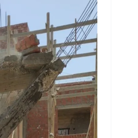
تجديد الثقة في الدكتور فرج البلاصي مديرًا 
قطع المياه عن مناطق واسعة بالهرم فجر ال
غلق شارع 26 يوليو بالجيزة لمدة أسبوعين بسبب المونوريل .. المواعيد والتحويلات المرورية الكاملة
عاجل| غلق طريق مصر – أسوان الزراعي 4 أيام بالجيزة.. والمحافظة تعلن التحويلات المرورية الكاملة