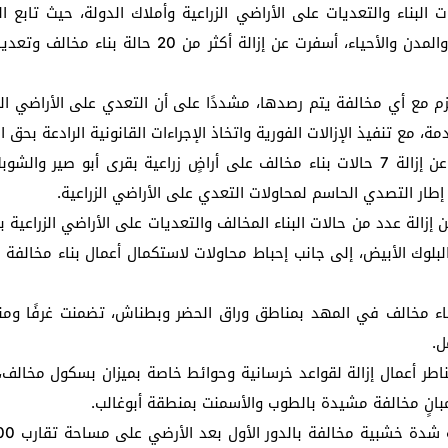
البناء والتعديات على الأراضي الزراعية وأملاك الدولة، حيث تابع ا
التنفيذية في تنفيذ حملات موسعة بعدد من المراكز وال
 مع أي مخالفة يتم رصدها، مشددًا على أن التعدي على الأراضي الزر
 مع تنفيذ الإزالات الفورية واتخاذ الإجراءات القانونية الرادعة بحق ا
وشهد مركز ومدينة البدرشين حملات مكثفة أسفرت عن إزالة 7 حالات بناء مخالف على أراضٍ ز
 إزالة عدد من حالات البناء المخالف والتعديات على الأراضي الزراعية
لبلوك الأبيض، إلى جانب إحباط محاولات لاستكمال أعمال بناء مخالف
اق، نجحت الحملات في إزالة 6 حالات بناء مخالف في المهد بمناطق وراق الحضر وبطناش،
ل.
قناطر أعمال إزالة لقواعد خرسانية وحوائط خاصة بميزان بسكول مخا
مبانٍ مخالفة مشيدة بالطوب والأسمنت بمنطقة أبوغالب.