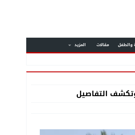
ة والطفل
مقالات
المزيد
 وتكشف التفاصيل
داخل مستشفى بولاق الدكرور العام .. معركة الوعي تنتصر على «التصلب المتعدد» .. خبراء المخ والأعصاب يكشفون أسرار مرض يصيب الشباب .. وبشرى سارة لمرضى الـMS بالعلاج على نفقة
 بالجيزة