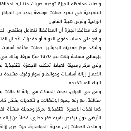
واصلت محافظة الجيزة توجيه ضربات متتالية لمخالفات 
الزراعية وفرض هيبة القانون.
وأكد محافظ الجيزة أن المحافظة تتعامل بمنتهى الحزم
واقع على حساب حقوق الدولة أو مقدرات الأجيال القادمة،
بإجمالي مساحة بلغت نحو 1670 مترًا مربعًا، وذلك في إطار التصدي الحاسم لمحاولات التعدي على الأراضي الزراعية.
وفي مركز ومدينة العياط، تمكنت الأجهزة التنفيذية من
الأعمال إزالة أساسات وحوائط وأسوار وغرف مشيدة با
البناء المستخدمة.
وفي حي الور
مخالفة، مع رفع جميع الإشغالات والتعديات بشكل كام
كما نفذت الأجهزة التنفيذية بمركز ومدينة منشأة ال
الأرضي دون ترخيص بقرية كفر حجازي، فضلاً عن إزالة 