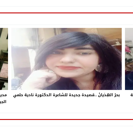
ة
بحرُ الهِذيانْ ..قصيدة جديدة للشاعرة الدكتورة نادية حلمي
مدير
الدع
..
الم