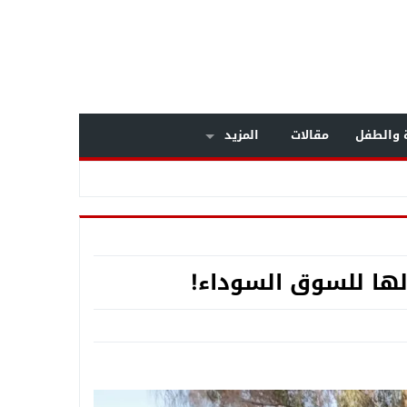
ة والطفل
مقالات
المزيد
داخل مستشفى بولاق الدكرور العام .. معركة الوعي تنتصر على «التصلب المتعدد» .. خبراء المخ والأعصاب يكشفون أسرار مرض يصيب الشباب .. وبشرى سارة لمرضى الـMS بالعلاج على نفقة