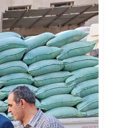
مستشفى بولاق الدكرور العام .. حين يتحول ا
تجديد الثقة في الدكتور فرج البلاصي مديرًا 
قطع المياه عن مناطق واسعة بالهرم فجر ال
غلق شارع 26 يوليو بالجيزة لمدة أسبوعين بسبب المونوريل .. المواعيد والتحويلات المرورية الكاملة