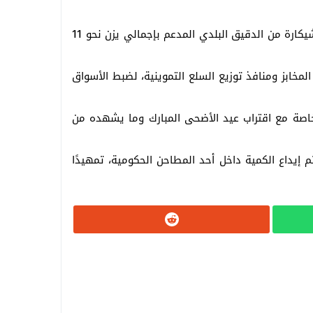
وتابع الدكتور أحمد الأنصاري محافظ الجيزة جهود مديرية التموين بالمحافظة، والتي أسفرت عن ضبط سيارة محمّلة بـ220 شيكارة من الدقيق البلدي المدعم بإجمالي يزن نحو 11
لمخابز ومنافذ توزيع السلع التموينية، لضبط الأسواق
اصة مع اقتراب عيد الأضحى المبارك وما يشهده من
إيداع الكمية داخل أحد المطاحن الحكومية، تمهيدًا