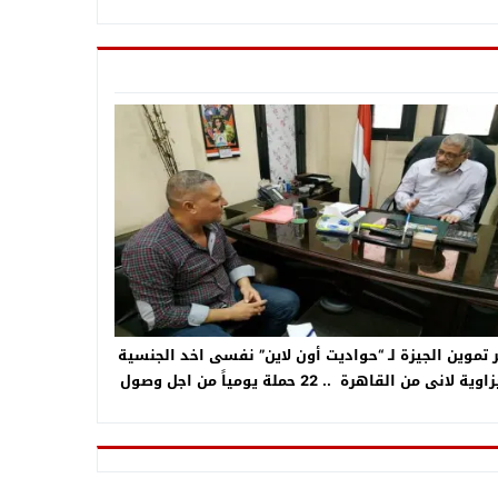
 تموين الجيزة لـ “حواديت أون لاين” نفسى اخد الجنسية
الجيزاوية لانى من القاهرة .. 22 حملة يومياً من اجل وصول
م لمستحقيقة .. عقوبات رادعه لاصحاب المخابز المخالفة
 المخابز هتعمل فترة مسائية اسوة بالقاهرة .. إضافة
واليد فى القريب العاجل .. رساله للصانع اتقى الله فينا