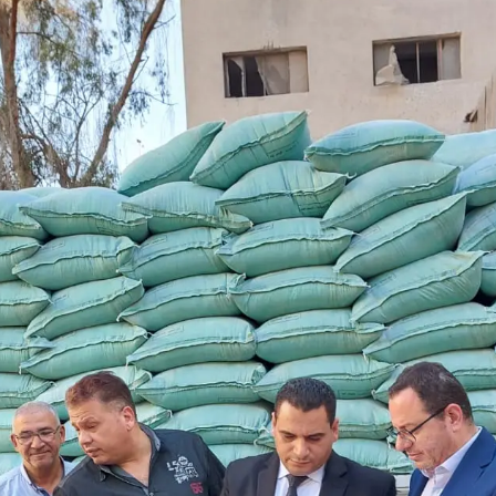
لحلم إلى واقع .. مدينة طبية متكاملة تكتب فصلاً جديدًا في تاريخ الرعاية الصحية
لمستشفى الحوامدية العام .. عندما تتحدث الإنجازات يصدر القرار منصفًا لأصحابها
جمعة .. تعرف على الأماكن المتأثرة وسبب الانقطاع وموعد التنفيذ