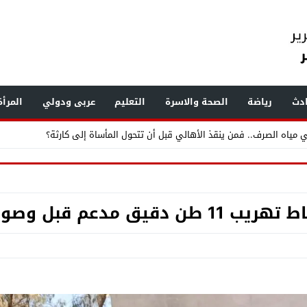
دث
رياضة
الصحة والاسرة
التعليم
عربى ودولي
المرأ
ر القمامة ومخازن الخردة ويرصد مخالفات بناء وإشغالات بالهرم والعمرانية
.. «الفرعون» يضع طرابزون سبور تحت أنظار العالم
صولها للسوق السوداء!