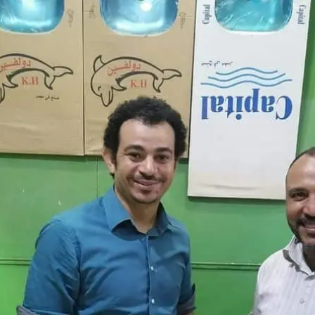
زف بشرى لأهالي الحوامدية بافتتاح وحدتي القلب والمناظير
جديد الثقة في رئيس ومعاوني مباحث قسم شرطة الحوامدية ودفع دماء جديدة لد
دم مصطفى نصر مأمورًا لقسم شرطة الحوامدية في حركة تنقلات أمن الجيزة 2026