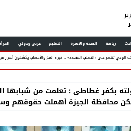
دث
رياضة
الصحة والاسرة
التعليم
عربى ودولي
المرأ
لحلم إلى واقع .. مدينة طبية متكاملة تكتب فصلاً جديدًا في تاريخ الرعاية الصحية
ته بكفر غطاطى : تعلمت من شبابها الم
لمستشفى الحوامدية العام .. عندما تتحدث الإنجازات يصدر القرار منصفًا لأصحابها
ن محافظة الجيزة أهملت حقوقهم وس
جمعة .. تعرف على الأماكن المتأثرة وسبب الانقطاع وموعد التنفيذ