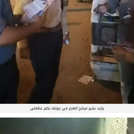
وليد بشير مرشح الهرم فى جولته بكفر غطاطى