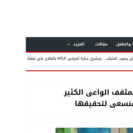
ة والطفل
مقالات
المزيد
داخل مستشفى بولاق الدكرور العام .. معركة الوعي تنتصر على «التصلب المتعدد» .. خبراء المخ والأعصاب يكشفون أسرار مرض يصيب الشباب .. وبشرى سارة لمرضى الـMS بالعلاج على نفقة
 بالجيزة
ثقف الواعى الكثير
نسعى لتحقيقها