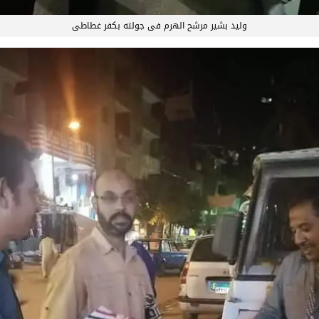
وليد بشير مرشح الهرم فى جولته بكفر غطاطى