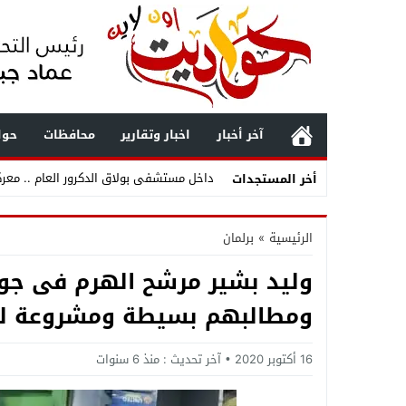
آخر أخبار
اخبار وتقارير
محافظات
حوا
أخر المستجدات
الدولة
الرئيسية
»
برلمان
مستشفى بولاق الدكرور العام .. حين يتحول ا
وليد بشير مرشح الهرم فى جول
تجديد الثقة في الدكتور فرج البلاصي مديرًا 
ومطالبهم بسيطة ومشروعة لك
قطع المياه عن مناطق واسعة بالهرم فجر ال
غلق شارع 26 يوليو بالجيزة لمدة أسبوعين بسبب المونوريل .. المواعيد والتحويلات المرورية الكاملة
16 أكتوبر 2020
آخر تحديث :
منذ 6 سنوات
عاجل| غلق طريق مصر – أسوان الزراعي 4 أيام بالجيزة.. والمحافظة تعلن التحويلات المرورية الكاملة