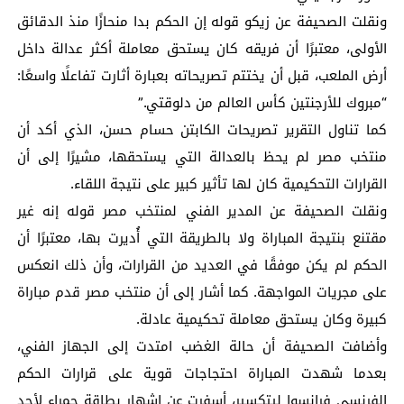
ونقلت الصحيفة عن زيكو قوله إن الحكم بدا منحازًا منذ الدقائق
الأولى، معتبرًا أن فريقه كان يستحق معاملة أكثر عدالة داخل
أرض الملعب، قبل أن يختتم تصريحاته بعبارة أثارت تفاعلًا واسعًا:
“مبروك للأرجنتين كأس العالم من دلوقتي.”
كما تناول التقرير تصريحات الكابتن حسام حسن، الذي أكد أن
منتخب مصر لم يحظ بالعدالة التي يستحقها، مشيرًا إلى أن
القرارات التحكيمية كان لها تأثير كبير على نتيجة اللقاء.
ونقلت الصحيفة عن المدير الفني لمنتخب مصر قوله إنه غير
مقتنع بنتيجة المباراة ولا بالطريقة التي أُديرت بها، معتبرًا أن
الحكم لم يكن موفقًا في العديد من القرارات، وأن ذلك انعكس
على مجريات المواجهة. كما أشار إلى أن منتخب مصر قدم مباراة
كبيرة وكان يستحق معاملة تحكيمية عادلة.
وأضافت الصحيفة أن حالة الغضب امتدت إلى الجهاز الفني،
بعدما شهدت المباراة احتجاجات قوية على قرارات الحكم
الفرنسي فرانسوا ليتكسير، أسفرت عن إشهار بطاقة حمراء لأحد