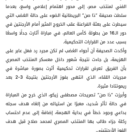
الفني لمنتخب مصر، إلى محور اهتمام إعلامي واسع، بعدما
سلطت صحيفة “ذا صن” البريطانية الضوء على حالة الغضب التي
سيطرت على بعثة الفراعنة عقب الخروج المثير أمام الأرجنتين في
دور الـ16 من بطولة كأس العالم، في مباراة أثارت جدلًا واسعًا
بسبب عدد من القرارات التحكيمية.
وأكدت الصحيفة أن أجواء الغضب لم تكن مجرد رد فعل عابر على
الهزيمة، بل جاءت نتيجة شعور داخل معسكر المنتخب المصري
بأن الفريق تعرض لقرارات تحكيمية أثرت بصورة مباشرة في
مجريات اللقاء، الذي انتهى بفوز الأرجنتين بنتيجة 3-2 بعد
ريمونتادا مثيرة.
وأبرزت “ذا صن” تصريحات مصطفى زيكو، الذي خرج من المباراة
في حالة تأثر شديد، معبرًا عن استيائه من إلغاء هدف سجله
بداعي وجود خطأ في بداية الهجمة، إضافة إلى عدم احتساب
ركلة جزاء طالب بها المنتخب المصري لمحمد صلاح قبل هدف
الفوز الأرجنتيني.