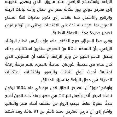
الزراعة واستصلاح الأراضي، علاء فاروق، الذي يسعى لتحويله
إلى معرض دولي يبرز مكانة مصر في مجال زراعة نباتات الزينة
والزهور والأشجار. كما يهدف إلى تعزيز صادرات هذا القطاع
الحيوي بما يعود بالفائدة على الاقتصاد الوطني عبر توفير فرص
تصدير جديدة وجذب العملة الأجنبية.
وفي هذا السياق، صرح الدكتور علاء عزوز، رئيس قطاع الإرشاد
الزراعي، بأن النسخة الـ 92 من المعرض ستكون استثنائية، وذلك
بفضل الدعم الكبير من وزير الزراعة. وأضاف أن المعرض، الذي
كان يقام في حديقة الأورمان النباتية بالجيزة، يعتبر فرصة رائعة
لمتابعة أحدث أنواع النباتات والزهور، واكتشاف الابتكارات
الحديثة في مجال الزراعة وتنسيق الحدائق.
وأوضح “عزوز” أن المعرض انطلق لأول مرة في عام 1934 ليكون
نافذة لعرض أندر وأجمل النباتات في مصر، ومنذ ذلك الحين أصبح
حدثًا سنويًا مهمًا يجذب الزوار من مختلف أنحاء مصر والعالم.
وأشار إلى أن تاريخ المعرض يمتد لأكثر من 91 عامًا، وقد شهد