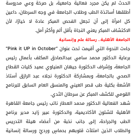
الحدث لم يكن مجرد فعالية جامعية، بل صرخة وعي مدروسة
أطلقها أساتذة الطب وطلاب الجامعة في وجه السرطان، داعين
كل امرأة إلى أن تجعل الفحص المبكر عادة لا خيارًا، لأن
الاكتشاف المبكر يعني النجاة بأقل ألم وأكثر أمل.
الجامعة الأهلية.. رسالة علم وإنسانية
جاءت الندوة التي أقيمت تحت عنوان “Pink it UP in October”
برعاية الدكتور محمد سامي عبدالصادق المكلف بأعمال رئيس
الجامعة، وإشراف الدكتورة جيهان المنياوي عميد كليات القطاع
الصحي بالجامعة، وبمشاركة الدكتورة نجلاء عبد الرازق أستاذ
الأشعة بكلية طب قصر العيني والمنسق العام السابق للبرنامج
القومي للكشف المبكر عن سرطان الثدي.
شهد الفعالية الدكتور محمد العطار نائب رئيس جامعة القاهرة
الأهلية للشئون الأكاديمية، والدكتورة عبير زايد مدير برنامج
الطب والجراحة، إلى جانب نخبة من أعضاء هيئة التدريس
والطلاب الذين امتلأت قلوبهم بحماسٍ ورديّ ورسالة إنسانية