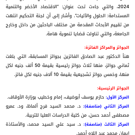
2024، والتي جاءت تحت عنوان: “الاقتصاد الأخضر والتنمية
المستدامة: الحلول والآليات”. وأشار إلى أن لجنة التحكيم انتهت
من تقييم الأبحاث المقدمة من مختلف الباحثين من داخل وخارج
الجامعة، والتي تناولت قضايا تنموية هامة.
الجوائز والمراكز الفائزة:
هنأ الدكتور عبد الصادق الفائزين بجوائز المسابقة، التي بلغت
ثماني جوائز، منها ثلاث جوائز رئيسية بقيمة 50 ألف جنيه لكل
منها، وخمس جوائز تشجيعية بقيمة 10 آلاف جنيه لكل فائز.
الجوائز الرئيسية:
حازم يوسف أبوضيف، إمام وخطيب بوزارة الأوقاف.
المركز الأول:
د. محمد السيد فرج ألماظ، ود. عمرو
المركز الثاني (مناصفة):
مصطفى أحمد حسن، من كلية الدراسات العليا للتربية.
د. سيد علي السيد محمد، والأستاذة
المركز الثالث (مناصفة):
إيمان محمد عبد اللاه أحمد.