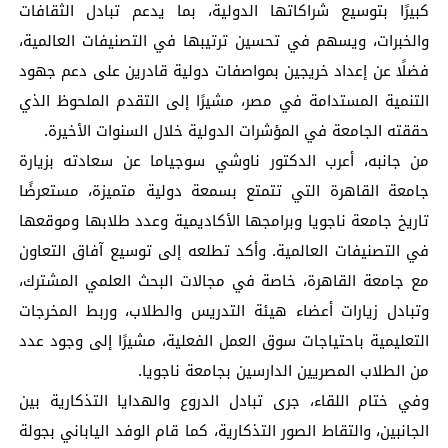
كبيرًا بتوسيع شراكاتها الدولية، بما يدعم تبادل الثقافات
والخبرات، ويسهم في تحسين ترتيبها في التصنيفات العالمية،
فضلًا عن إعداد خريجين بمواصفات دولية قادرين على دعم جهود
التنمية المستدامة في مصر، مشيرًا إلى التقدم الملحوظ الذي
حققته الجامعة في المؤشرات الدولية خلال السنوات الأخيرة.
من جانبه، أعرب الدكتور ناوشي سوجياما عن سعادته بزيارة
جامعة القاهرة التي تتمتع بسمعة دولية متميزة، مستعرضًا
تاريخ جامعة ناجويا وبرامجها الأكاديمية وعدد طلابها وموقعها
في التصنيفات العالمية. وأكد تطلعه إلى توسيع آفاق التعاون
مع جامعة القاهرة، خاصة في مجالات البحث العلمي المشترك،
وتبادل زيارات أعضاء هيئة التدريس والطلاب، وربط المخرجات
التعليمية باحتياجات سوق العمل الفعلية، مشيرًا إلى وجود عدد
من الطلاب المصريين الدارسين بجامعة ناجويا.
وفي ختام اللقاء، جرى تبادل الدروع والهدايا التذكارية بين
الجانبين، والتقاط الصور التذكارية، كما قام الوفد الياباني بجولة