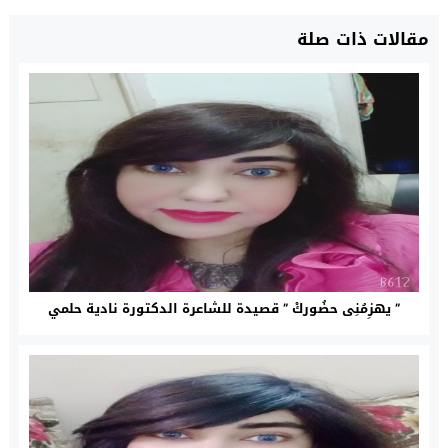
مقالات ذات صلة
” يهزِمُنِى حضُوركْ ” قصيدة للشاعرة الدكتورة نادية حلمي