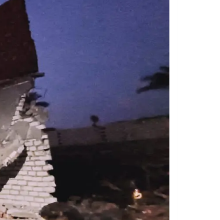
مستشفى بولاق الدكرور العام .. حين يتحول ا
تجديد الثقة في الدكتور فرج البلاصي مديرًا 
قطع المياه عن مناطق واسعة بالهرم فجر ال
غلق شارع 26 يوليو بالجيزة لمدة أسبوعين بسبب المونوريل .. المواعيد والتحويلات المرورية الكاملة