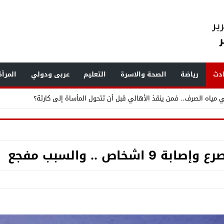
دث
رياضة
الصحة والاسرة
التعليم
عربى ودولي
المرأ
ر القمامة ومخازن الخردة ويرصد مخالفات بناء وإشغالات بالهرم والعمرانية
.. «الفرعون» يضع طرابزون سبور تحت أنظار العالم
اص .. والسبب مفجع