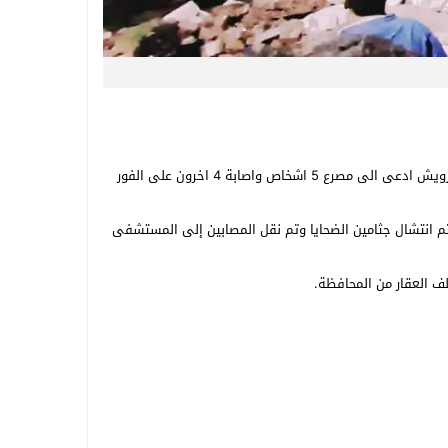
تلقى اللواء هشام أبو النصر مساعد وزير الداخلية مدير أمن الجيزة إخطارا من العقيد احمد الجبالى مأمور مركز شرطة العياط بسقوط سقف بقرية برويش ادعى الى مصرع 5 اشخاص واصابة 4 اخرون على الفور
وتم انتشال جثامين الضحايا وتم نقل المصابين إلى المستشفى
ف العقار من المحافظة.