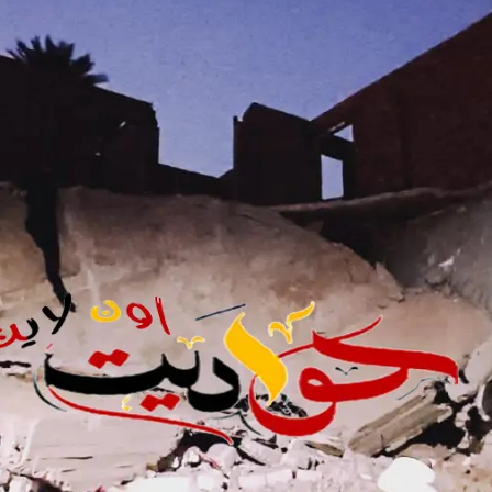
لحلم إلى واقع .. مدينة طبية متكاملة تكتب فصلاً جديدًا في تاريخ الرعاية الصحية
لمستشفى الحوامدية العام .. عندما تتحدث الإنجازات يصدر القرار منصفًا لأصحابها
جمعة .. تعرف على الأماكن المتأثرة وسبب الانقطاع وموعد التنفيذ