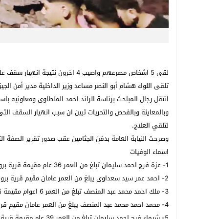
لقى 5 اشخاص مصرعهم واصيب 4 اخرون نتيجة انهيار سقف عليهم بقرية برويش التابعة لمركز العياط فى جنوب محافظة الجيزة
انتقل رجال المباحث برئاسة الرائد احمد الملطاوى ومعاونيه ب
وبالمعاينة وبالفحص والتحريات تبين ان سبب انهيار السقف التى
لتلقي العلاج.
وصرحت النيابة العامة بدفن الجثامين عقب صدور تقرير الصفة ا
اسماء الوفيات
1- عزة فرج احمد سليمان تبلغ من العمر 36 عام مقيمة قرية برويش مركز العياط
2- احمد عمر سيد سعداوى يبلغ من العمر عامان مقيم قرية برويش مركز العياط
3- ملك احمد محمد عبد المنصف تبلغ من العمر 6 اعوام مقيمة قرية برويش مركز العياط
4- محمد احمد محمد عبد المنصف يبلغ من العمر عامان مقيم قرية برويش مركز العياط
5- شيماء فرج احمد سليمان تبلغ من العمر 39 عام مقيمة قرية برويش مركز العياط