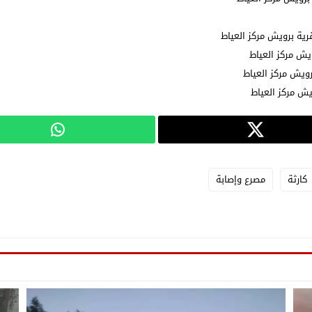
كارثة
مصرع وإصابة