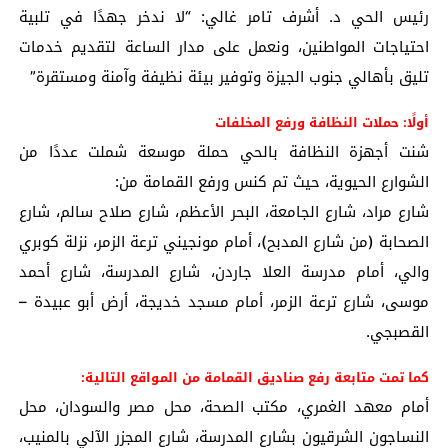
رئيس الحي د. أشرف تامر غالي: “لا ندخر جهدًا في تلبية
احتياجات المواطنين، ونعمل على مدار الساعة لتقديم خدمات
تليق بأهالي جنوب الجيزة وتوفير بيئة نظيفة وآمنة ومستقرة”
أولًا: حملات النظافة ورفع المخلفات
شنت أجهزة النظافة بالحي حملة موسعة شملت عددًا من
الشوارع الحيوية، حيث تم كنس ورفع القمامة من:
شارع مراد، شارع الجامعة، البحر الأعظم، شارع صلاح سالم، شارع
الصحابة (من شارع المدبح)، أمام مونجيني ترعة الزمر، نزلة كوبري
والي، أمام مدرسة العلا جاردن، شارع المدرسة، شارع أحمد
موسى، شارع ترعة الزمر، أمام مسجد خديجة، أرض أبو عبيدة –
القصبجي.
كما تمت متابعة رفع صناديق القمامة من المواقع التالية:
أمام معهد الغمري، مكتب الصحة، محل مصر والسودان، محل
النساجون الشرقيون بشارع المدرسة، شارع المجزر الآلي بالمنيب،