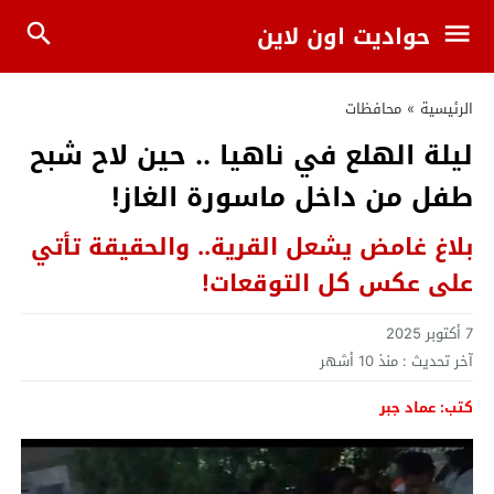
حواديت اون لاين
الرئيسية
»
محافظات
ليلة الهلع في ناهيا .. حين لاح شبح
طفل من داخل ماسورة الغاز!
بلاغ غامض يشعل القرية.. والحقيقة تأتي
على عكس كل التوقعات!
7 أكتوبر 2025
آخر تحديث :
منذ 10 أشهر
كتب: عماد جبر