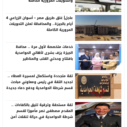
والتحويلات المرورية الكاملة
عاجل| غلق طريق مصر – أسوان الزراعي 4
أيام بالجيزة.. والمحافظة تعلن التحويلات
المرورية الكاملة
خدمات متخصصة لأول مرة .. محافظ
الجيزة يزف بشرى لأهالي الحوامدية
بافتتاح وحدتي القلب والمناظير
ثقة متجددة واستكمال لمسيرة العطاء ..
تجديد الثقة في رئيس ومعاوني مباحث
قسم شرطة الحوامدية ودفع دماء جديدة
لدعم المنظومة الأمنيةة متجددة
ثقة مستحقة وترقية تليق بالكفاءات ..
المقدم مصطفى نصر مأمورًا لقسم
شرطة الحوامدية في حركة تنقلات أمن
الجيزة 2026