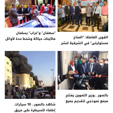
“سعفان” و”غراب” يسلمان
القوى العاملة: “المناخ
ماكينات حياكة وشنط عدة لأوائل
مسئوليتى” في الشرقية لنشر
خريجي التدريب المهني
الوعي البيئي والمناخي
بالشرقية .. الوزير يوجه
المديرية لتوعية الشباب
بالصور ..وزير التموين يفتتح
مجمع نموذجي لتقديم جميع
شاهد بالصور.. 10 سيارات
خدمات الوزارة بالشرقية .. منها
إطفاء للسيطرة على حريق
” السجل التجاري وتسجيل