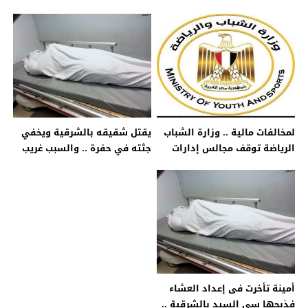
الروبيكى بالشرقية .. ارتفاع
العلامات التجارية وتلقى شكاوى
عدد المصابين الى 18 حالة
حماية المستهلك وطلبات
الدمغة والموازين وخدمات
بطاقات التموين “
لمخالفات مالية .. وزارة الشباب
يقتل شقيقه بالشرقية ويخفي
الرياضة توقف مجالس إدارات
جثته في حفرة .. والسبب غريب
الزمالك ودمياط والشرقية
والقاهرة وتحل بعض مراكز
الشباب .. إحالتهم للنيابة العامة
أمينة تأخرت فى إعداد العشاء
فذبحها سى السيد بالشرقية ..