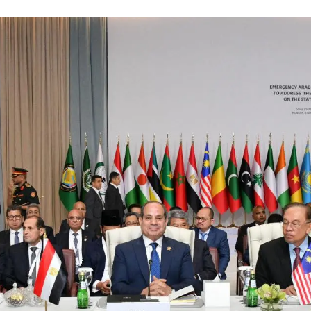
لحلم إلى واقع .. مدينة طبية متكاملة تكتب فصلاً جديدًا في تاريخ الرعاية الصحية
لمستشفى الحوامدية العام .. عندما تتحدث الإنجازات يصدر القرار منصفًا لأصحابها
جمعة .. تعرف على الأماكن المتأثرة وسبب الانقطاع وموعد التنفيذ