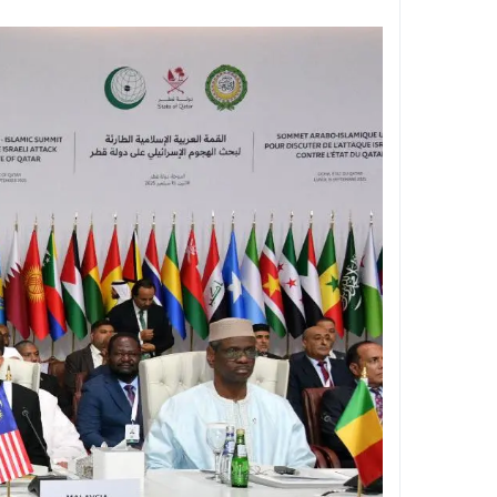
مستشفى بولاق الدكرور العام .. حين يتحول ا
تجديد الثقة في الدكتور فرج البلاصي مديرًا 
قطع المياه عن مناطق واسعة بالهرم فجر ال
غلق شارع 26 يوليو بالجيزة لمدة أسبوعين بسبب المونوريل .. المواعيد والتحويلات المرورية الكاملة