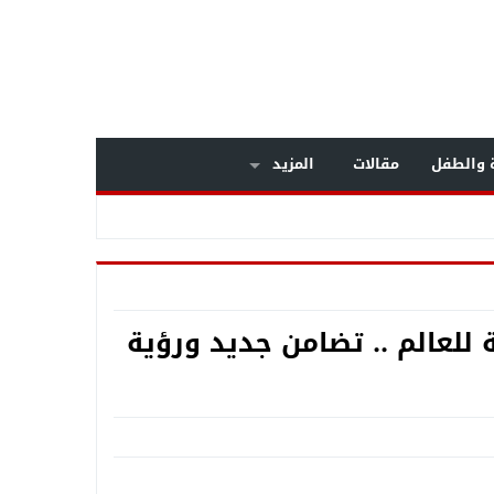
ة والطفل
مقالات
المزيد
 للعالم .. تضامن جديد ورؤية
داخل مستشفى بولاق الدكرور العام .. معركة الوعي تنتصر على «التصلب المتعدد» .. خبراء المخ والأعصاب يكشفون أسرار مرض يصيب الشباب .. وبشرى سارة لمرضى الـMS بالعلاج على نفقة