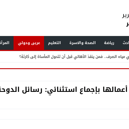
دث
رياضة
الصحة والاسرة
التعليم
عربى ودولي
المرأ
ر القمامة ومخازن الخردة ويرصد مخالفات بناء وإشغالات بالهرم والعمرانية
.. «الفرعون» يضع طرابزون سبور تحت أنظار العالم
 أعمالها بإجماع استثنائي: رسائل الدوحة