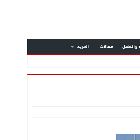
ة والطفل
مقالات
المزيد
داخل مستشفى بولاق الدكرور العام .. معركة الوعي تنتصر على «التصلب المتعدد» .. خبراء المخ والأعصاب يكشفون أسرار مرض يصيب الشباب .. وبشرى سارة لمرضى الـMS بالعلاج على نفقة
 بالجيزة