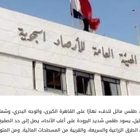
لمستشفى الحوامدية العام .. عندما تتحدث الإنجازات يصدر القرار منصفًا لأصحابها
جمعة .. تعرف على الأماكن المتأثرة وسبب الانقطاع وموعد التنفيذ
نين، طقس مائل للدفء نهارًا على القاهرة الكبرى، والوجه البحري، وشم
الليل، يسود طقس شديد البرودة على أغلب الأنحاء، يصل إلى حد الصقي
لطرق الزراعية والسريعة، والقريبة من المسطحات المائية. ومن المت