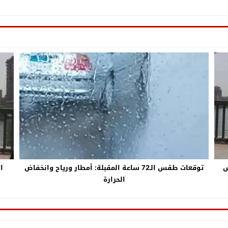
س
توقعات طقس الـ72 ساعة المقبلة: أمطار ورياح وانخفاض
ا
الحرارة