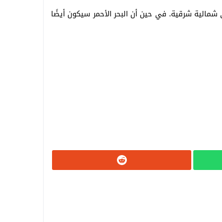
ع ارتفاع للموج من متر إلى 1.5 متر، والرياح جنوبية غربية إلى شمالية شرقية. في حين أن البحر الأحمر سيكون أيضًا