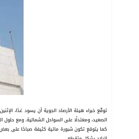
تجديد الثقة في الدكتور فرج البلاصي مديرًا 
قطع المياه عن مناطق واسعة بالهرم فجر ال
غلق شارع 26 يوليو بالجيزة لمدة أسبوعين بسبب المونوريل .. المواعيد والتحويلات المرورية الكاملة
عاجل| غلق طريق مصر – أسوان الزراعي 4 أيام بالجيزة.. والمحافظة تعلن التحويلات المرورية الكاملة
توقّع خبراء هيئة الأرصاد الجوية أن يسود غدًا، الإث
الصعيد، ومعتدلًا على السواحل الشمالية. ومع حلول 
كما يتوقع تكون شبورة مائية كثيفة صباحًا على بعض ا
البلاد بشكل متقطع.