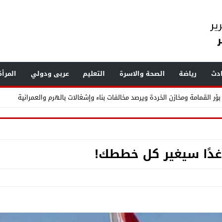
دث
رياضة
الصحة والاسرة
التعليم
عربى ودولي
المرأ
ر القمامة ومخازن الخردة ويرصد مخالفات بناء وإشغالات بالهرم والعمرانية
.. «الفرعون» يضع طرابزون سبور تحت أنظار العالم
غدًا سيغير كل خططك!
لحلم إلى واقع .. مدينة طبية متكاملة تكتب فصلاً جديدًا في تاريخ الرعاية الصحية