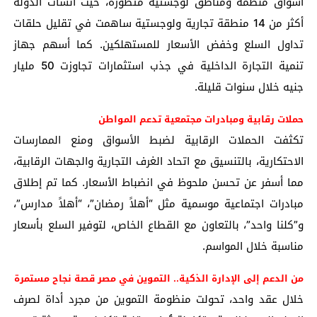
أسواق منظمة ومناطق لوجستية متطورة، حيث أنشأت الدولة
أكثر من 14 منطقة تجارية ولوجستية ساهمت في تقليل حلقات
تداول السلع وخفض الأسعار للمستهلكين. كما أسهم جهاز
تنمية التجارة الداخلية في جذب استثمارات تجاوزت 50 مليار
جنيه خلال سنوات قليلة.
حملات رقابية ومبادرات مجتمعية تدعم المواطن
تكثفت الحملات الرقابية لضبط الأسواق ومنع الممارسات
الاحتكارية، بالتنسيق مع اتحاد الغرف التجارية والجهات الرقابية،
مما أسفر عن تحسن ملحوظ في انضباط الأسعار. كما تم إطلاق
مبادرات اجتماعية موسمية مثل “أهلاً رمضان”، “أهلاً مدارس”،
و”كلنا واحد”، بالتعاون مع القطاع الخاص، لتوفير السلع بأسعار
مناسبة خلال المواسم.
من الدعم إلى الإدارة الذكية.. التموين في مصر قصة نجاح مستمرة
خلال عقد واحد، تحولت منظومة التموين من مجرد أداة لصرف