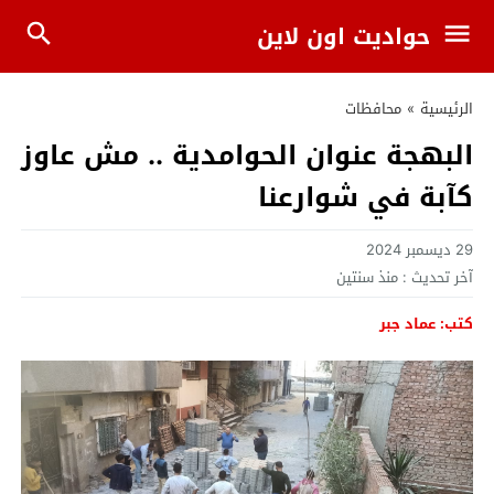
حواديت اون لاين
الرئيسية
»
محافظات
البهجة عنوان الحوامدية .. مش عاوز
كآبة في شوارعنا
29 ديسمبر 2024
آخر تحديث :
منذ سنتين
كتب: عماد جبر