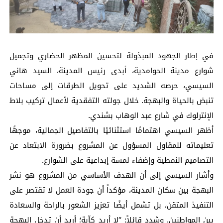
في إطار الجهود المبذولة لتحسين المظهر الحضاري وتجميل
شوارع مدينة الحوامدية، أبدى رئيس المدينة، السيد هاني
السيسي، حرصه الشديد على تحويل الطرقات إلى مساحات
تنبض بالحياة والبهجة. خلال جولته التفقدية لأعمال تركيب بلاط
الإنترلوك في شارع عبد الوهاب بشندي.
أظهر السيسي اهتمامًا استثنائيًا بالتفاصيل الجمالية، موجهًا
تعليماته للمقاول المسؤول عن المشروع بضرورة الابتعاد عن
التصاميم النمطية وإضفاء لمسة إبداعية على الشوارع.
وأشار السيسي إلى أن الهدف الأساسي من المشروع هو نشر
البهجة بين سكان المدينة، مؤكداً أن جودة العمل لا تقتصر على
التنفيذ المتقن، بل تشمل أيضًا تعزيز الشعور بالراحة والسعادة
بين المواطنين. وشدد قائلاً: “لا أريد كآبة؛ أريد أن تدخل البهجة