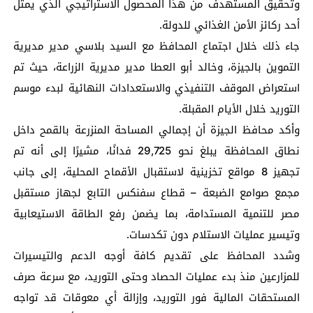
وتحقيق المستهدف من هذا المحصول الاستراتيجي الذي يمثل
أحد ركائز الأمن الغذائي للدولة.
جاء ذلك خلال اجتماع المحافظ مع السيد بلاسي مدير مديرية
التموين بالجيزة، وخالد أبو العطا مدير مديرية الزراعة، حيث تم
استعراض الموقف التنفيذي والاستعدادات النهائية لبدء موسم
التوريد خلال الأيام المقبلة.
وأكد محافظ الجيزة أن إجمالي المساحة المنزرعة بالقمح داخل
نطاق المحافظة يبلغ نحو 29,725 فدانًا، مشيرًا إلى أنه تم
تجهيز 8 مواقع تخزينية لاستقبال الأقماح المحلية، إلى جانب
مجمع صوامع الضبعة – قطاع سفنكس التابع لجهاز مستقبل
مصر للتنمية المستدامة، بما يضمن رفع الطاقة الاستيعابية
وتيسير عمليات الاستلام دون تكدسات.
وشدد المحافظ على تقديم كافة أوجه الدعم والتيسيرات
للمزارعين منذ بدء عمليات الحصاد وحتى التوريد، مع سرعة صرف
المستحقات المالية فور التوريد، وإزالة أي معوقات قد تواجه