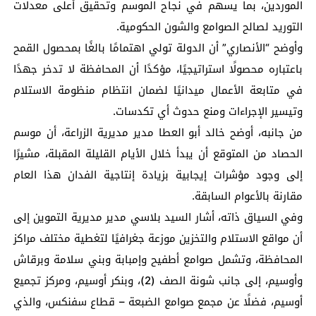
الموردين، بما يسهم في نجاح الموسم وتحقيق أعلى معدلات
التوريد لصالح الصوامع والشون الحكومية.
وأوضح “الأنصاري” أن الدولة تولي اهتمامًا بالغًا بمحصول القمح
باعتباره محصولًا استراتيجيًا، مؤكدًا أن المحافظة لا تدخر جهدًا
في متابعة الأعمال ميدانيًا لضمان انتظام منظومة الاستلام
وتيسير الإجراءات ومنع حدوث أي تكدسات.
من جانبه، أوضح خالد أبو العطا مدير مديرية الزراعة، أن موسم
الحصاد من المتوقع أن يبدأ خلال الأيام القليلة المقبلة، مشيرًا
إلى وجود مؤشرات إيجابية بزيادة إنتاجية الفدان هذا العام
مقارنة بالأعوام السابقة.
وفي السياق ذاته، أشار السيد بلاسي مدير مديرية التموين إلى
أن مواقع الاستلام والتخزين موزعة جغرافيًا لتغطية مختلف مراكز
المحافظة، وتشمل صوامع أطفيح وإمبابة وبني سلامة وبرقاش
وأوسيم، إلى جانب شونة الصف (2)، وبنكر أوسيم، ومركز تجميع
أوسيم، فضلًا عن مجمع صوامع الضبعة – قطاع سفنكس، والذي