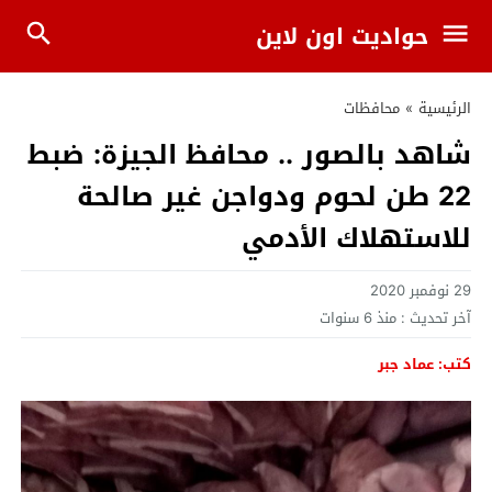
حواديت اون لاين
الرئيسية
»
محافظات
شاهد بالصور .. محافظ الجيزة: ضبط
22 طن لحوم ودواجن غير صالحة
للاستهلاك الأدمي
29 نوفمبر 2020
آخر تحديث :
منذ 6 سنوات
كتب: عماد جبر