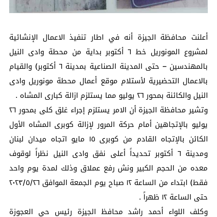
أعلنت محافظة الجيزة أنه في اطار تنفيذ الاعمال الإنشائية
لمشروع المونوريل خط ٦ أكتوبر بداية من محطة وادى النيل
بالمهندسين – حتى المدينة الصناعية بمدينة ٦ أكتوبر) والقيام
بالاعمال التحضيرية لأستلام موقع أعمال محطة مونوريل وادى
النيل والكائنة بمحور ٢٦ يوليو مما يستلزم ازالة كبارى المشاه .
وتشير محافظة الجيزة أن الامر يستلزم إجراء غلق كلى بمحور ٢٦
يوليو بالإتجاهين أمام حركة المرور لإزالة كوبرى المشاه الأول
الكائن بالإتجاه القادم من كوبرى ١٥ مايو اتجاه ميدان لبنان
ومدينة ٦ أكتوبر تحديداً أعلى نفق وادى النيل نظراً لوقوف
معده من الحجم الكبير ونش رفع عملاق وذلك لمدة يوم واحد
فقط) ابتداء من الساعة ١٢ صباح يوم الجمعة الموافق ٢٠٢٣/٥/٢٦
حتى الساعة ١٢ ظهراً .
وكلف اللواء أحمد راشد محافظ الجيزة رئيس حي العجوزة