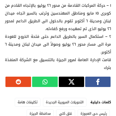
۱ – حركة المركبات القادمة من محور ٢٦ يوليو بالإتجاه القادم من
كوبرى ١٥ مايو ومناطق المهندسين وترغب بالسير اتجاه ميدان
لبنان ومدينة ٦ أكتوبر تقوم بالدخول الى الطريق الداعم لمحور
٢٦ يوليو الذى تم تمهيده ورفع كفاءته.
٢ – استكمال السير بالطريق الداعم حتى فتحة الخروج للعودة
مرة الى مسار محور ٢٦ يوليو وصولاً الى ميدان لبنان ومدينة ٦
أكتوبر.
قامت الإدارة العامة لمرور الجيزة بالتنسيق مع الشركة المنفذة
بترك
كلمات دليلية
التحويلات المرورية الجديدة
تكليفات هامة
رئيس حى العجوزة
غلق كلي
محافظة الجيزة