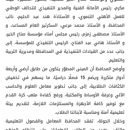
مكرم، رئيس الأمانة الفنية والمدير التنفيذي للتحالف الوطني
للعمل الأهلي التنموي، و الأستاذة هند عبد الحليم، نائب
المحافظ، و الأستاذ محمد مرعي، السكرتير العام المساعد، و
الأستاذ مصطفى زمزم، رئيس مجلس أمناء مؤسسة صناع الخير،
و الأستاذ هاني عبد الفتاح، الرئيس التنفيذي للمؤسسة، إلى
جانب عدد من القيادات التنفيذية في المحافظة ومديرية التربية
والتعليم.
وأوضح المحافظ أن المبنى المطوّر يتكون من طابق أرضي وأربعة
أدوار متكررة ويضم 15 فصلًا دراسيًا، ما يسهم في تخفيض
الكثافات الطلابية، إلى جانب تطوير معامل العلوم والحاسب
الآلي وغرفة الأوساط والمكتبة، ورفع كفاءة ملعب كرة القدم
مع توفير كافة الأجهزة والمستلزمات اللازمة، لتقديم بيئة
تعليمية آمنة ومناسبة لأبنائنا الطلاب.
وخلال الجولة، تفقد المحافظ المعامل والفصول التعليمية
والتقى بعدد من الطلاب للاطمئنان على انتظام المنهج