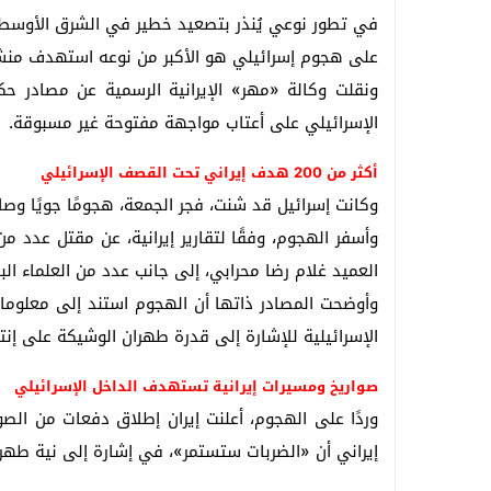
في تطور نوعي يُنذر بتصعيد خطير في الشرق الأوسط، أبل
على هجوم إسرائيلي هو الأكبر من نوعه استهدف منشآت
ونقلت وكالة «مهر» الإيرانية الرسمية عن مصادر حكومي
الإسرائيلي على أعتاب مواجهة مفتوحة غير مسبوقة.
أكثر من 200 هدف إيراني تحت القصف الإسرائيلي
وكانت إسرائيل قد شنت، فجر الجمعة، هجومًا جويًا وصاروخيًا كثيفًا استهدف أكثر من 200 موقع عسكري ونووي في
وأسفر الهجوم، وفقًا لتقارير إيرانية، عن مقتل عدد م
العميد غلام رضا محرابي، إلى جانب عدد من العلماء البار
وأوضحت المصادر ذاتها أن الهجوم استند إلى معلومات 
الإسرائيلية للإشارة إلى قدرة طهران الوشيكة على إنت
صواريخ ومسيرات إيرانية تستهدف الداخل الإسرائيلي
وردًا على الهجوم، أعلنت إيران إطلاق دفعات من الصو
إيراني أن «الضربات ستستمر»، في إشارة إلى نية طهرا