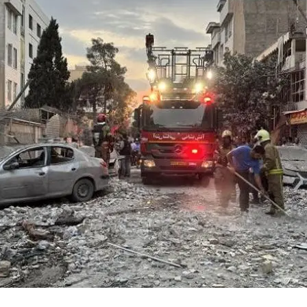
ظ الجيزة ورسالة طمأنة مهمة للمواطنين
ر جزئي لعقار في روض الفرج ولجنة هندسية تكشف حجم الأضرار ومعهد الفلك يوض
اجأة عن الهزات الارتدادية والهلال الأحمر يعلن الطوارئ