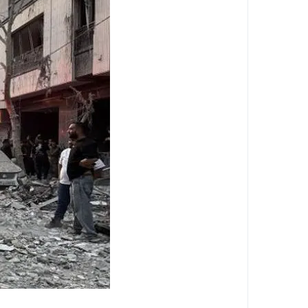
بعد زلزال الفجر .. أول تحرك عاجل من محاف
زلزال خليج السويس يهز القاهرة .. انهيا
بعد زلزال الفجر .. البحوث الفلكية تكشف مف