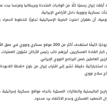
غت إيران رسميًا كلًا من الولايات المتحدة وبريطانيا وفرنسا ببدء ع
 عسكرية ونووية داخل الأراضي الإيرانية.
ة، أن طهران اعتبرت الضربة الإسرائيلية تجاوزًا للخطوط الحمراء يس
 عمق الأراضي الإيرانية، بحسب ما أفادت به مصادر إسرائيلية.
ن كبار القادة العسكريين، أبرزهم نائب رئيس الأركان لشؤون العمليا
زين العاملين ضمن البرنامج النووي الإيراني.
استخباراتية دقيقة تشير إلى اقتراب إيران من بلوغ «نقطة اللاعودة
اج سلاح نووي.
اريخ الباليستية والطائرات المسيّرة باتجاه مواقع عسكرية إسرائيل
ن التصعيد العسكري وعدم الاكتفاء برد محدود.