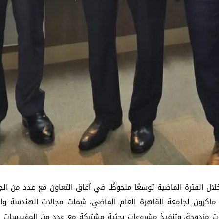
ال الفترة الماضية توسعًا ملحوظًا في آفاق التعاون مع عدد من الج
كرون لجامعة القاهرة العام الماضي، شملت مجالات الهندسة والطاق
دات مزدوجة، وتنفيذ مشروعات بحثية مشتركة مع عدد من المؤسسات الت