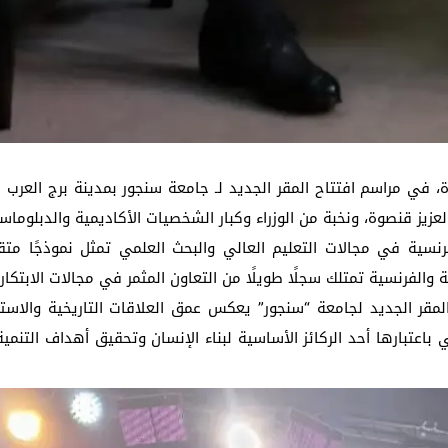
ي مراسم افتتاح المقر الجديد لـ جامعة سنجور بمدينة برج العرب ا
لعزيز قنصوة، ونخبة من الوزراء وكبار الشخصيات الأكاديمية والدبلوما
نسية في مجالات التعليم العالي والبحث العلمي تمثل نموذجًا متقدمً
ة والفرنسية تمتلك سجلًا طويلًا من التعاون المثمر في مجالات الابتكار 
مقر الجديد لجامعة “سنجور” يعكس عمق العلاقات التاريخية والاست
 باعتبارها أحد الركائز الأساسية لبناء الإنسان وتحقيق أهداف التن