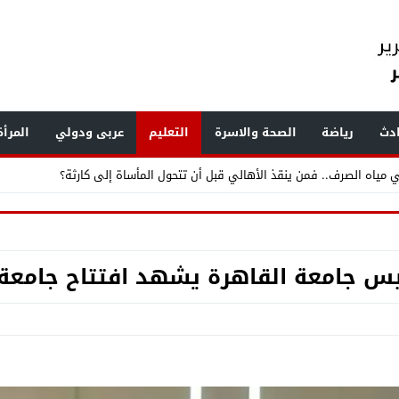
دث
رياضة
الصحة والاسرة
التعليم
عربى ودولي
المرأ
ر القمامة ومخازن الخردة ويرصد مخالفات بناء وإشغالات بالهرم والعمرانية
.. «الفرعون» يضع طرابزون سبور تحت أنظار العالم
س جامعة القاهرة يشهد افتتاح جامعة 