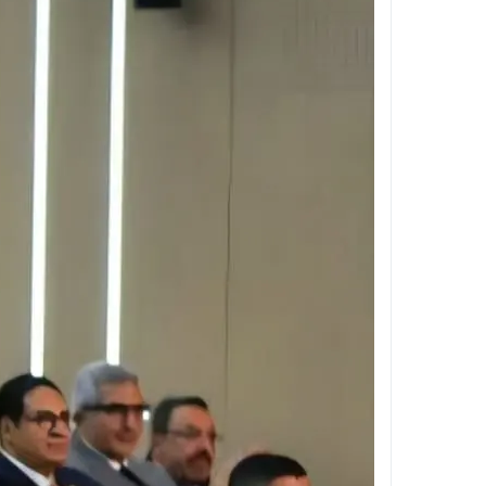
مستشفى بولاق الدكرور العام .. حين يتحول ا
تجديد الثقة في الدكتور فرج البلاصي مديرًا 
قطع المياه عن مناطق واسعة بالهرم فجر ال
غلق شارع 26 يوليو بالجيزة لمدة أسبوعين بسبب المونوريل .. المواعيد والتحويلات المرورية الكاملة