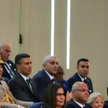
لحلم إلى واقع .. مدينة طبية متكاملة تكتب فصلاً جديدًا في تاريخ الرعاية الصحية
لمستشفى الحوامدية العام .. عندما تتحدث الإنجازات يصدر القرار منصفًا لأصحابها
جمعة .. تعرف على الأماكن المتأثرة وسبب الانقطاع وموعد التنفيذ