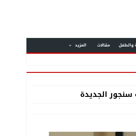
ة والطفل
مقالات
المزيد
سنجور الجديدة
داخل مستشفى بولاق الدكرور العام .. معركة الوعي تنتصر على «التصلب المتعدد» .. خبراء المخ والأعصاب يكشفون أسرار مرض يصيب الشباب .. وبشرى سارة لمرضى الـMS بالعلاج على نفقة