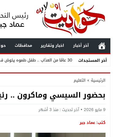
آخر أخبار
اخبار وتقارير
محافظات
حوا
30 عامًا من العذاب .. طفل طموه يخوض في مياه الصرف.. فمن ينقذ الأهالي قبل أن تتحول المأساة إلى كارثة؟
أخر المستجدات
حملة حاسمة في الجيزة .. الأنصاري يداهم بؤ
الرئيسية
»
التعليم
محمد صلاح يعيد رسم خريطة الدوري التركي 
بحضور السيسي وماكرون .. رئي
«مفاجآت تنسيق المرحلة الثانية 2026 أدبي».. قائمة الكليات والمعاهد المتاحة لطلاب الثانوية العامة وأبرز فرص القبول
3070 فرصة عمل بمرتبات تصل لـ9500 جنيه .. وزارة العمل تعلن وظائف جديدة بمجموعة طلعت مصطفى وتكشف طريقة التقديم
9 مايو 2026
آخر تحديث :
منذ 3 أشهر
كتب: عماد جبر
الدولة