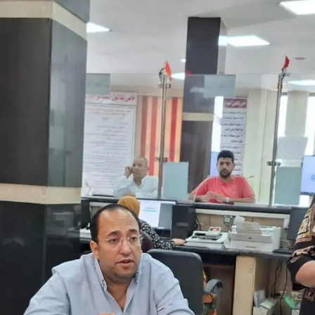
ينة نصر .. والمعاينة تكشف السبب المبدئي والحماية المدنية تمنع امتداد الني
. إزالة فورية لمخالفات البناء والتعديات على الأراضي الزراعية وقرارات عاجلة لرف