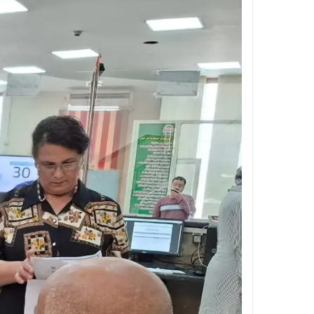
تأشيرة العمرة متعددة الدخول 2026 .. السعودية تمنح المعتمرين عامًا كاملًا و90 يومًا للإقامة “الشروط والخطوات”
حريق مفاجئ يهز مستشفى التأمين الصحي بمد
الأنصاري يقود جولة ميدانية حاسمة بالجيزة .