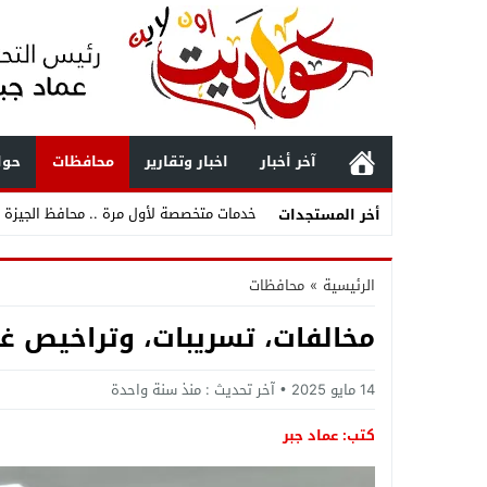
آخر أخبار
اخبار وتقارير
محافظات
حوا
خدمات متخصصة لأول مرة .. محافظ الجيزة ي
أخر المستجدات
ثقة متجددة واستكمال لمسيرة العطاء .. ت
الرئيسية
»
محافظات
ثقة مستحقة وترقية تليق بالكفاءات .. المق
مخالفات، تسريبات، وتراخيص غا
حركة مباحث الجيزة 2026 .. تغييرات واسعة وتصعيد قيادات شابة وتجديد الثقة في أصحاب الإنجازات
بعد زلزال الفجر .. أول تحرك عاجل من محاف
14 مايو 2025
آخر تحديث :
منذ سنة واحدة
زلزال خليج السويس يهز القاهرة .. انهيا
كتب: عماد جبر
بعد زلزال الفجر .. البحوث الفلكية تكشف مف