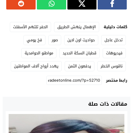
كلمات دليلية
الإهمال ينهش الطريق
الحفر تلتهم الأسفلت
تدخل عاجل
حواديت اون لاين
صور
فخ يومي
فيديوهات
قطبان السكة الحديد
مواطنو الحوامدية
ناقوس الخطر
يدفعون الثمن
يهدد أرواح آلاف المواطنين
رابط مختصر
مقالات ذات صلة