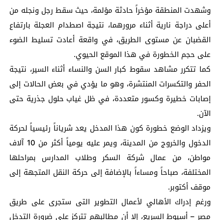
وشهدت المنطقة مؤخراً حادثة مؤلمة، حيث سقط رجل ونجله من
أعلى دراجة نارية أثناء مرورهما، نتيجة اصطدام العجلة بارتفاع
القضبان عن مستوى الطريق، في واقعة أعادت تسليط الضوء
على حجم الخطورة في هذا الموقع الحيوي.
كما تتكرر مشاهد سقوط كبار السن والنساء أثناء السير، نتيجة
الحفر والتكسرات المنتشرة، وهو ما يؤدي في بعض الحالات إلى
إصابات خطيرة وكسور متعددة، في ظل غياب حلول جذرية حتى
الآن.
ويزداد الوضع خطورة كون هذا المدخل يعد شرياناً رئيسياً لحركة
الدخول والخروج من المدينة، ويمر عليه يومياً أكثر من 10 آلاف
مواطن، من عمال شركة السكر وطلاب المدارس بمراحلها
المختلفة، صباحاً ومساءاً بالإضافة إلى حركة النقل المتجهة إلى
موقف أكتوبر.
ورغم إدراك الأهالي لأعمال التطوير التى ستجرى على طريق
مصر – أسيوط السريع، إلا أن مطالبهم تتركز على ضرورة التدخل