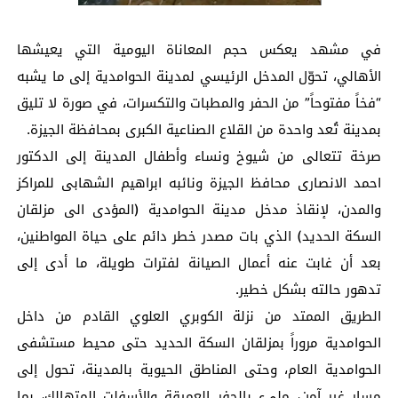
في مشهد يعكس حجم المعاناة اليومية التي يعيشها
الأهالي، تحوّل المدخل الرئيسي لمدينة الحوامدية إلى ما يشبه
“فخاً مفتوحاً” من الحفر والمطبات والتكسرات، في صورة لا تليق
بمدينة تُعد واحدة من القلاع الصناعية الكبرى بمحافظة الجيزة.
صرخة تتعالى من شيوخ ونساء وأطفال المدينة إلى الدكتور
احمد الانصارى محافظ الجيزة ونائبه ابراهيم الشهابى للمراكز
والمدن، لإنقاذ مدخل مدينة الحوامدية (المؤدى الى مزلقان
السكة الحديد) الذي بات مصدر خطر دائم على حياة المواطنين،
بعد أن غابت عنه أعمال الصيانة لفترات طويلة، ما أدى إلى
تدهور حالته بشكل خطير.
الطريق الممتد من نزلة الكوبري العلوي القادم من داخل
الحوامدية مروراً بمزلقان السكة الحديد حتى محيط مستشفى
الحوامدية العام، وحتى المناطق الحيوية بالمدينة، تحول إلى
مسار غير آمن، مليء بالحفر العميقة والأسفلت المتهالك، بما