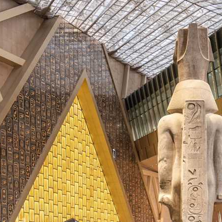
لحلم إلى واقع .. مدينة طبية متكاملة تكتب فصلاً جديدًا في تاريخ الرعاية الصحية
لمستشفى الحوامدية العام .. عندما تتحدث الإنجازات يصدر القرار منصفًا لأصحابها
جمعة .. تعرف على الأماكن المتأثرة وسبب الانقطاع وموعد التنفيذ