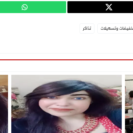
خفيضات وتسهيلات
تذاكر