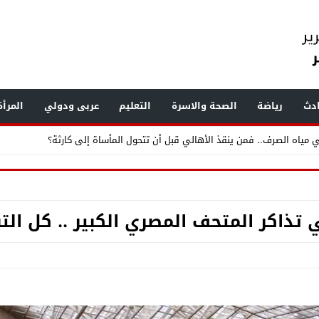
دث
رياضة
الصحة والاسرة
التعليم
عربى ودولي
المرأ
ر القمامة ومخازن الخردة ويرصد مخالفات بناء وإشغالات بالهرم والعمرانية
.. «الفرعون» يضع طرابزون سبور تحت أنظار العالم
ذاكر المتحف المصري الكبير .. كل الت