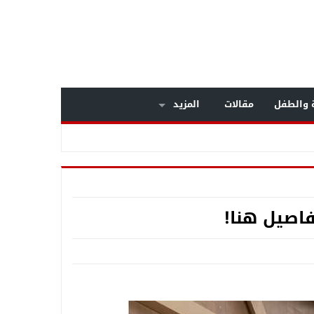
ة والطفل
مقالات
المزيد
فاصيل هنا!
داخل مستشفى بولاق الدكرور العام .. معركة الوعي تنتصر على «التصلب المتعدد» .. خبراء المخ والأعصاب يكشفون أسرار مرض يصيب الشباب .. وبشرى سارة لمرضى الـMS بالعلاج على نفقة