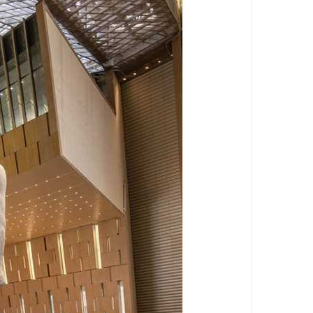
مستشفى بولاق الدكرور العام .. حين يتحول ا
تجديد الثقة في الدكتور فرج البلاصي مديرًا 
قطع المياه عن مناطق واسعة بالهرم فجر ال
غلق شارع 26 يوليو بالجيزة لمدة أسبوعين بسبب المونوريل .. المواعيد والتحويلات المرورية الكاملة